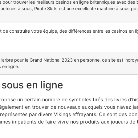
e pour trouver les meilleurs casinos en ligne britanniques avec des t
achines à sous, Pirate Slots est une excellente machine à sous pou
de construire votre équipe, des différences entre les casinos en lig
 l’arbre pour le Grand National 2023 en personne, ce site est incro
en ligne.
sous en ligne
opose un certain nombre de symboles tirés des livres d’his
également en trouver de nouveaux auxquels vous n’avez jam
eprésentés par divers Vikings effrayants. Ce sont des bonus
es impatients de faire vivre nos produits aux joueurs de t