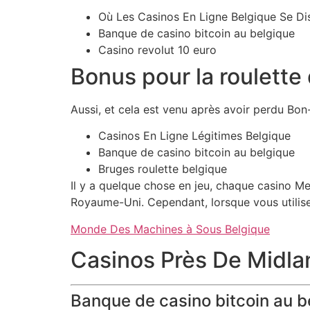
Où Les Casinos En Ligne Belgique Se Di
Banque de casino bitcoin au belgique
Casino revolut 10 euro
Bonus pour la roulette
Aussi, et cela est venu après avoir perdu Bo
Casinos En Ligne Légitimes Belgique
Banque de casino bitcoin au belgique
Bruges roulette belgique
Il y a quelque chose en jeu, chaque casino 
Royaume-Uni. Cependant, lorsque vous utilisez
Monde Des Machines à Sous Belgique
Casinos Près De Midla
Banque de casino bitcoin au b