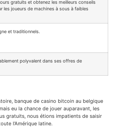
ours gratuits et obtenez les meilleurs conseils
r les joueurs de machines à sous à faibles
ne et traditionnels.
yablement polyvalent dans ses offres de
toire, banque de casino bitcoin au belgique
ais eu la chance de jouer auparavant, les
 gratuits, nous étions impatients de saisir
oute l’Amérique latine.