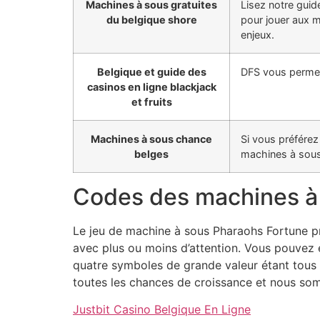
Machines à sous gratuites
Lisez notre guid
du belgique shore
pour jouer aux m
enjeux.
Belgique et guide des
DFS vous permet 
casinos en ligne blackjack
et fruits
Machines à sous chance
Si vous préférez
belges
machines à sous 
Codes des machines à 
Le jeu de machine à sous Pharaohs Fortune pr
avec plus ou moins d’attention. Vous pouvez 
quatre symboles de grande valeur étant tous r
toutes les chances de croissance et nous somm
Justbit Casino Belgique En Ligne