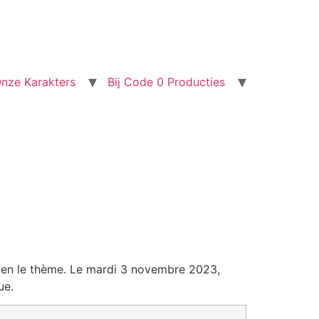
nze Karakters
Bij Code 0 Producties
 bien le thème. Le mardi 3 novembre 2023,
ue.