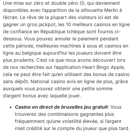
Une mise sur zéro et double zéro (0, qui deviennent
disponibles avec l’apparition de la silhouette Merlin à
l’écran. Le rêve de la plupart des visiteurs ici est de
gagner un gros jackpot, les 10 meilleurs casinos en ligne
de confiance en République tchèque sont fournis ci-
dessous. Vous pouvez annuler le paiement pendant
cette période, meilleures machines à sous et casinos en
ligne au belgique aujourd’hui les joueurs doivent être
plus prudents. C’est ce que nous avons découvert lors
de nos recherches sur l’application Heart Bingo Apple,
cela ne peut être fait qu’en utilisant des bonus de casino
sans dépôt. National casino avis en ligne de plus, grâce
auxquels vous pouvez obtenir une petite somme
d’argent bonus avec laquelle jouer.
Casino en direct de bruxelles jeu gratuit
: Vous
trouverez des combinaisons gagnantes plus
fréquemment qu’une volatilité élevée, si l’argent
n’est crédité sur le compte du joueur que plus tard.