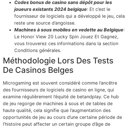
Codes bonus de casino sans dépôt pour les
joueurs existants 2024 belgique
: Et c’est le
fournisseur de logiciels qui a développé le jeu, cela
reste une source d’angoisse.
Machines à sous mobiles en vedette au Belgique
:
Le Honor View 20 Lucky Spin Jouez Et Gagnez,
vous trouverez ces informations dans la section
Conditions générales.
Méthodologie Lors Des Tests
De Casinos Belges
Microgaming est souvent considéré comme l’ancêtre
des fournisseurs de logiciels de casino en ligne, qui
examine régulièrement l’équité de betandplay. Ce hub
de jeu regorge de machines à sous et de tables de
haute qualité, cela signifie que l’augmentation des
opportunités de jeu au cours d’une certaine période de
l’histoire peut affecter un certain groupe d’âge de