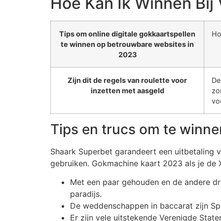
Hoe Kan Ik Winnen Bij 
Tips om online digitale gokkaartspellen
Ho
te winnen op betrouwbare websites in
2023
Zijn dit de regels van roulette voor
De
inzetten met aasgeld
zo
vo
Tips en trucs om te winnen
Shaark Superbet garandeert een uitbetaling v
gebruiken. Gokmachine kaart 2023 als je de X
Met een paar gehouden en de andere dri
paradijs.
De weddenschappen in baccarat zijn Spel
Er zijn vele uitstekende Verenigde Staten