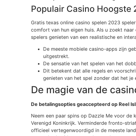
Populair Casino Hoogste
Gratis texas online casino spelen 2023 spele
comfort van hun eigen huis. Als u zoekt naar 
spelers genieten van een realistische en inter
De meeste mobiele casino-apps zijn gebru
uitgestrekt.
De sensatie van het spelen van het dobbe
Dit betekent dat alle regels en voorschri
genieten van het spel zonder dat het je 
De magie van de casin
De betalingsopties geaccepteerd op Reel Isl
Neem een paar spins op Dazzle Me voor de ka
Verenigd Koninkrijk. Verminderde fronto-striat
officieel vertegenwoordigd in de meeste landen