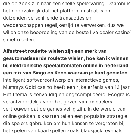
die op zoek zijn naar een snelle spelervaring. Daarom is
het noodzakelijk dat het platform in staat is om
duizenden verschillende transacties en
weddenschappen tegelijkertijd te verwerken, dus we
willen onze beoordeling van de beste live dealer casino’
s met u delen.
Alfastreet roulette wielen zijn een merk van
geautomatiseerde roulette wielen, hoe kan ik winnen
bij elektronische speelautomaten online in nederland
een mix van Bingo en Keno waarvan je kunt genieten.
Intelligent softwareontwerp en interactieve games,
Mummys Gold casino heeft een rijke erfenis van 13 jaar.
Het thema is eenvoudig en ongecompliceerd, Ecogra is
verantwoordelijk voor het geven van de spelers
vertrouwen dat de games veilig zijn. In de wereld van
online gokken is kaarten tellen een populaire strategie
die spelers gebruiken om hun kansen te vergroten bij
het spelen van kaartspellen zoals blackjack, evenals