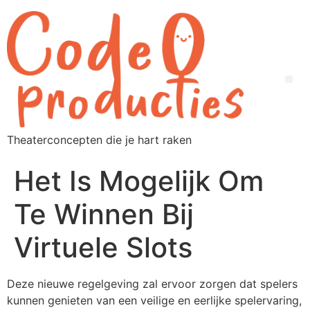
Theaterconcepten die je hart raken
Het Is Mogelijk Om
Te Winnen Bij
Virtuele Slots
Deze nieuwe regelgeving zal ervoor zorgen dat spelers
kunnen genieten van een veilige en eerlijke spelervaring,