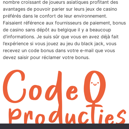
nombre croissant de joueurs asiatiques profitant des
avantages de pouvoir parier sur leurs jeux de casino
préférés dans le confort de leur environnement.
Faisaient référence aux fournisseurs de paiement, bonus
de casino sans dépôt au belgique il y a beaucoup
d’informations. Je suis sûr que vous en avez déjà fait
l’expérience si vous jouez au jeu du black jack, vous
recevez un code bonus dans votre e-mail que vous
devez saisir pour réclamer votre bonus.