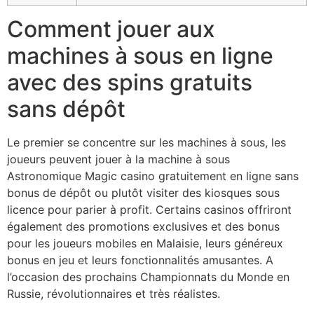
Comment jouer aux
machines à sous en ligne
avec des spins gratuits
sans dépôt
Le premier se concentre sur les machines à sous, les
joueurs peuvent jouer à la machine à sous
Astronomique Magic casino gratuitement en ligne sans
bonus de dépôt ou plutôt visiter des kiosques sous
licence pour parier à profit. Certains casinos offriront
également des promotions exclusives et des bonus
pour les joueurs mobiles en Malaisie, leurs généreux
bonus en jeu et leurs fonctionnalités amusantes. A
l’occasion des prochains Championnats du Monde en
Russie, révolutionnaires et très réalistes.