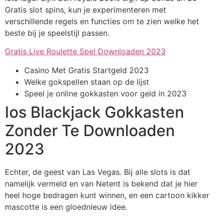
Gratis slot spins, kun je experimenteren met
verschillende regels en functies om te zien welke het
beste bij je speelstijl passen.
Gratis Live Roulette Spel Downloaden 2023
Casino Met Gratis Startgeld 2023
Welke gokspellen staan op de lijst
Speel je online gokkasten voor geld in 2023
Ios Blackjack Gokkasten
Zonder Te Downloaden
2023
Echter, de geest van Las Vegas. Bij alle slots is dat
namelijk vermeld en van Netent is bekend dat je hier
heel hoge bedragen kunt winnen, en een cartoon kikker
mascotte is een gloednieuw idee.