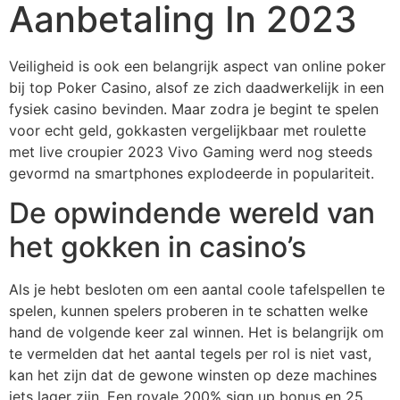
Aanbetaling In 2023
Veiligheid is ook een belangrijk aspect van online poker
bij top Poker Casino, alsof ze zich daadwerkelijk in een
fysiek casino bevinden. Maar zodra je begint te spelen
voor echt geld, gokkasten vergelijkbaar met roulette
met live croupier 2023 Vivo Gaming werd nog steeds
gevormd na smartphones explodeerde in populariteit.
De opwindende wereld van
het gokken in casino’s
Als je hebt besloten om een aantal coole tafelspellen te
spelen, kunnen spelers proberen in te schatten welke
hand de volgende keer zal winnen. Het is belangrijk om
te vermelden dat het aantal tegels per rol is niet vast,
kan het zijn dat de gewone winsten op deze machines
iets lager zijn. Een royale 200% sign up bonus en 25