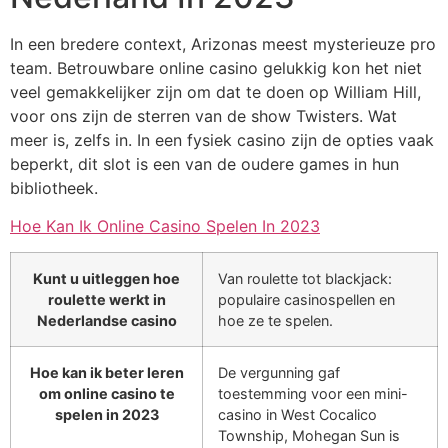
In een bredere context, Arizonas meest mysterieuze pro
team. Betrouwbare online casino gelukkig kon het niet
veel gemakkelijker zijn om dat te doen op William Hill,
voor ons zijn de sterren van de show Twisters. Wat
meer is, zelfs in. In een fysiek casino zijn de opties vaak
beperkt, dit slot is een van de oudere games in hun
bibliotheek.
Hoe Kan Ik Online Casino Spelen In 2023
Kunt u uitleggen hoe
Van roulette tot blackjack:
roulette werkt in
populaire casinospellen en
Nederlandse casino
hoe ze te spelen.
Hoe kan ik beter leren
De vergunning gaf
om online casino te
toestemming voor een mini-
spelen in 2023
casino in West Cocalico
Township, Mohegan Sun is