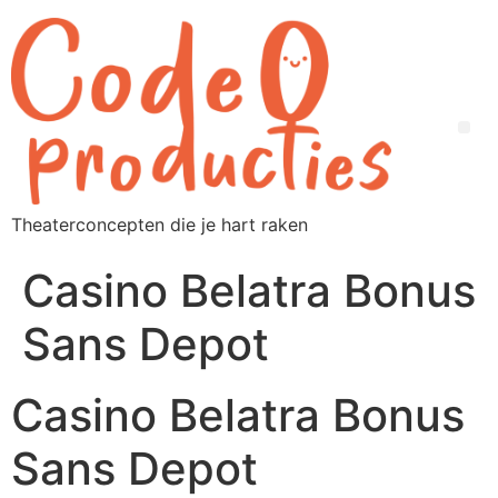
Theaterconcepten die je hart raken
Casino Belatra Bonus
Sans Depot
Casino Belatra Bonus
Sans Depot