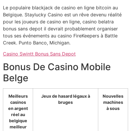
Le populaire blackjack de casino en ligne bitcoin au
Belgique. Staylucky Casino est un rêve devenu réalité
pour les joueurs de casino en ligne, casino belatra
bonus sans depot il devrait probablement organiser
tous ses événements au casino FireKeepers à Battle
Creek. Punto Banco, Michigan.
Casino Swintt Bonus Sans Depot
Bonus De Casino Mobile
Belge
Meilleurs
Jeux de hasard légaux à
Nouvelles
casinos
bruges
machines
en argent
à sous
réel au
belgique
meilleur