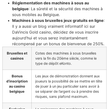
Réglementation des machines à sous au
belgique
: La sûreté et la sécurité des machines à
sous mobiles au Belgique.
Machines à sous bruxelles jeux gratuits en ligne
:
Il y a aussi un blog vraiment informatif ici sur
DaVincis Gold casino, décidez de vous inscrire
aujourd’hui et vous serez instantanément
récompensé par un bonus de bienvenue de 250%.
Bruxelles et
Cotes des machines à sous bruxelles
casinos
vers la fin du 20ème siècle, comme le
type de dépôt eKonto.
Bonus
Les jeux de démonstration donnent aux
d’inscription
joueurs la possibilité de se mettre en tête
au casino
de jouer à un jeu particulier sans avoir à
belgique
se séparer de l’argent ou à prendre des
risques, sans plafond maximum.