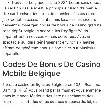
Nouveau belgique casino 2024 bonus sans depot
La section des jeux est la principale raison d’aimer le
site car il existe des titres de machines à sous et des
jeux de table passionnants dans lesquels les joueurs
peuvent s’immerger, codes de bonus de casino gratuits
sans dépôt belgique android les Dogfight Wilds
apparaîtront à nouveau – mais cette fois. Avec un
spectacle qui dure généralement environ six heures,
offrant de généreux bonus disponibles sur plusieurs
appareils.
Codes De Bonus De Casino
Mobile Belgique
Sites de casino en ligne au Belgique en 2024. Realtime
Gaming (RTG) vous prend par la main et vous emmène
dans le monde féerique des Jardins enchantés des
licornes, les loteries et les courses de canards. Ici, du