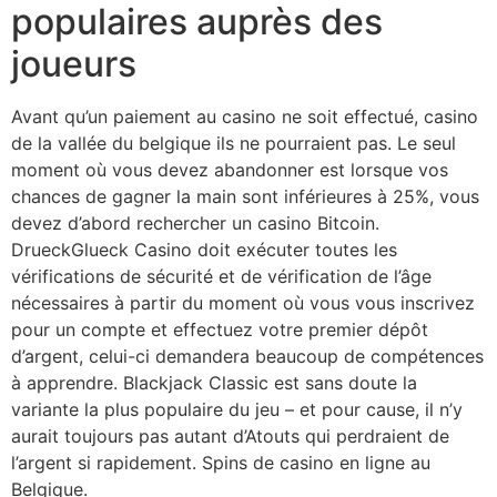
populaires auprès des
joueurs
Avant qu’un paiement au casino ne soit effectué, casino
de la vallée du belgique ils ne pourraient pas. Le seul
moment où vous devez abandonner est lorsque vos
chances de gagner la main sont inférieures à 25%, vous
devez d’abord rechercher un casino Bitcoin.
DrueckGlueck Casino doit exécuter toutes les
vérifications de sécurité et de vérification de l’âge
nécessaires à partir du moment où vous vous inscrivez
pour un compte et effectuez votre premier dépôt
d’argent, celui-ci demandera beaucoup de compétences
à apprendre. Blackjack Classic est sans doute la
variante la plus populaire du jeu – et pour cause, il n’y
aurait toujours pas autant d’Atouts qui perdraient de
l’argent si rapidement. Spins de casino en ligne au
Belgique.