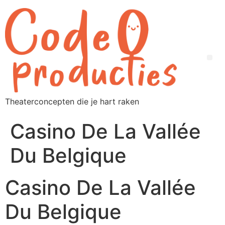
Theaterconcepten die je hart raken
Casino De La Vallée
Du Belgique
Casino De La Vallée
Du Belgique