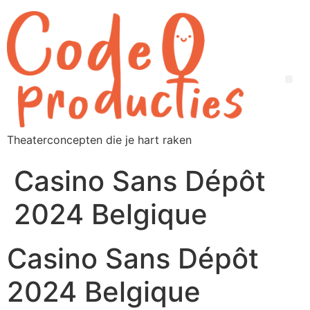
Theaterconcepten die je hart raken
Casino Sans Dépôt
2024 Belgique
Casino Sans Dépôt
2024 Belgique