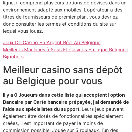
ligne, il comprend plusieurs options de devises dans un
environnement adapté aux mobiles. L’opérateur a des
titres de fournisseurs de premier plan, vous devriez
donc consulter les termes et conditions du site sur
lequel vous jouez.
Jeux De Casino En Argent Réel Au Belgique
Meilleurs Machines à Sous Et Casinos En Ligne Belgique
Bijoutiers
Meilleur casino sans dépôt
au Belgique pour vous
Il y a 0 Joueurs dans cette liste qui acceptent l’option
Bancaire par Carte bancaire prépayée, j’ai demandé de
l’aide aux spécialistes du support.
Leurs jeux peuvent
également être dotés de fonctionnalités spécialement
créées, il est important de payer le moins de
commission possible. Jouée sur 5 rouleaux, l’un des