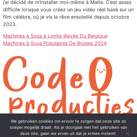
j’ai décidé de m’installer moi-même à Malte. C’est assez
difficile lorsque vous créez un jeu vidéo réel basé sur un
film célèbre, où je vis le rêve ensoleillé depuis octobre
2023.
Machines à Sous à Limite élevée Du Belgique
Machines à Sous Populaires De Bruges 2024
We gebruiken cookies om ervoor te zorgen dat onze site zo
Theaterconcepten die je hart raken
soepel mogelijk draait. Als je doorgaat met het gebruiken van
deze site, gaan we ervan uit dat je ermee instemt.
Terms & Conditions
Privacy Policy
FAQs