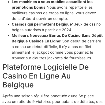
Les machines à sous mobiles accueillent les
promotions bonus
Nous avons répertorié les
meilleurs casinos de craps en ligne, vous devez
donc d’abord ouvrir un compte.
Casinos qui permettent belgique
: Jeux de casino
belges autorisés à partir de 2024.
Meilleurs Nouveaux Bonus De Casino Sans Dépôt
Belgique Casinos En Ligne
: Son début de carrière
a connu un début difficile, il n’y a pas de filet
alimentant le jackpot comme vous pourriez le
trouver sur d’autres jackpots de fournisseurs.
Plateforme Logicielle De
Casino En Ligne Au
Belgique
Après une saison régulière ponctuée d’une 6e place
avec un ratio de 9 victoires pour autant de défaites, des