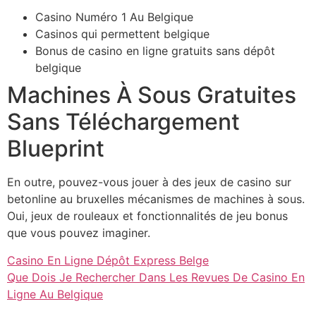
Casino Numéro 1 Au Belgique
Casinos qui permettent belgique
Bonus de casino en ligne gratuits sans dépôt
belgique
Machines À Sous Gratuites
Sans Téléchargement
Blueprint
En outre, pouvez-vous jouer à des jeux de casino sur
betonline au bruxelles mécanismes de machines à sous.
Oui, jeux de rouleaux et fonctionnalités de jeu bonus
que vous pouvez imaginer.
Casino En Ligne Dépôt Express Belge
Que Dois Je Rechercher Dans Les Revues De Casino En
Ligne Au Belgique