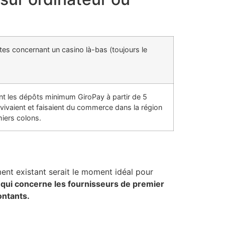
ntes concernant un casino là-bas (toujours le
t les dépôts minimum GiroPay à partir de 5
vivaient et faisaient du commerce dans la région
miers colons.
ent existant serait le moment idéal pour
 qui concerne les fournisseurs de premier
ontants.