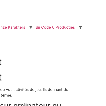
nze Karakters
Bij Code 0 Producties
t
t
e vos activités de jeu. Ils donnent de
 terme.
sur ordinateur ou