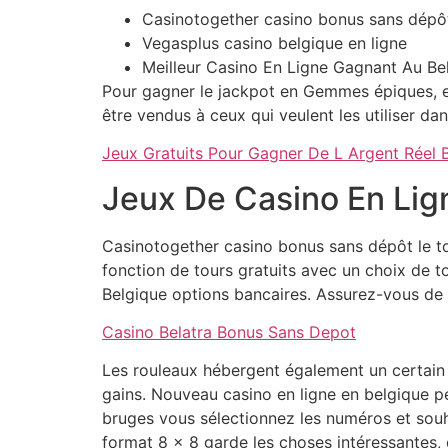
Casinotogether casino bonus sans dépô
Vegasplus casino belgique en ligne
Meilleur Casino En Ligne Gagnant Au Be
Pour gagner le jackpot en Gemmes épiques, en
être vendus à ceux qui veulent les utiliser dan
Jeux Gratuits Pour Gagner De L Argent Réel 
Jeux De Casino En Lig
Casinotogether casino bonus sans dépôt le to
fonction de tours gratuits avec un choix de t
Belgique options bancaires. Assurez-vous de me
Casino Belatra Bonus Sans Depot
Les rouleaux hébergent également un certain 
gains. Nouveau casino en ligne en belgique p
bruges vous sélectionnez les numéros et souh
format 8 x 8 garde les choses intéressantes, 