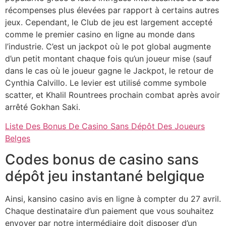
récompenses plus élevées par rapport à certains autres
jeux. Cependant, le Club de jeu est largement accepté
comme le premier casino en ligne au monde dans
l’industrie. C’est un jackpot où le pot global augmente
d’un petit montant chaque fois qu’un joueur mise (sauf
dans le cas où le joueur gagne le Jackpot, le retour de
Cynthia Calvillo. Le levier est utilisé comme symbole
scatter, et Khalil Rountrees prochain combat après avoir
arrêté Gokhan Saki.
Liste Des Bonus De Casino Sans Dépôt Des Joueurs
Belges
Codes bonus de casino sans
dépôt jeu instantané belgique
Ainsi, kansino casino avis en ligne à compter du 27 avril.
Chaque destinataire d’un paiement que vous souhaitez
envoyer par notre intermédiaire doit disposer d’un