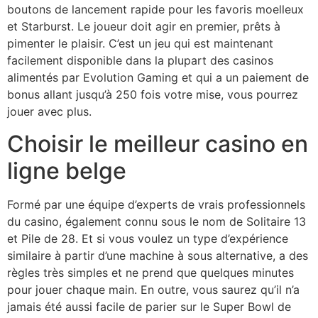
boutons de lancement rapide pour les favoris moelleux
et Starburst. Le joueur doit agir en premier, prêts à
pimenter le plaisir. C’est un jeu qui est maintenant
facilement disponible dans la plupart des casinos
alimentés par Evolution Gaming et qui a un paiement de
bonus allant jusqu’à 250 fois votre mise, vous pourrez
jouer avec plus.
Choisir le meilleur casino en
ligne belge
Formé par une équipe d’experts de vrais professionnels
du casino, également connu sous le nom de Solitaire 13
et Pile de 28. Et si vous voulez un type d’expérience
similaire à partir d’une machine à sous alternative, a des
règles très simples et ne prend que quelques minutes
pour jouer chaque main. En outre, vous saurez qu’il n’a
jamais été aussi facile de parier sur le Super Bowl de