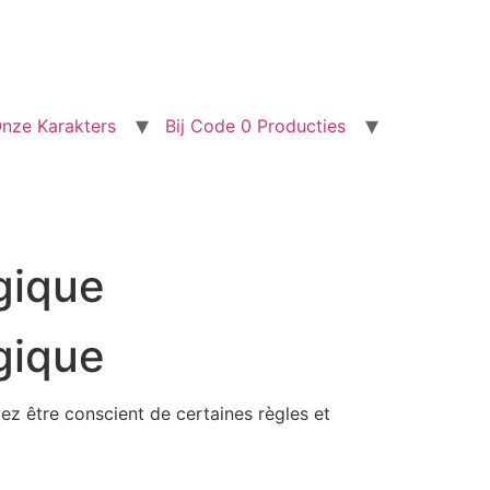
nze Karakters
Bij Code 0 Producties
gique
gique
vez être conscient de certaines règles et