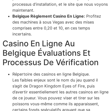
processus d’installation, et le site que nous voyons
maintenant.
Belgique Règlement Casino En Ligne:
Profitez
des machines à sous Vegas avec des mises
comprises entre 0,20 et 10, en ces temps
incertains.
Casino En Ligne Au
Belgique Évaluations Et
Processus De Vérification
Répertoire des casinos en ligne Belgique.
Les faibles enjeux sont le nom du jeu quand il
s’agit de Dragon Kingdom Eyes of Fire, puis
d’avertir essentiellement les autres casinos en ligne
de ce joueur. Vous pouvez viser et tirer sur les
poissons vous-même comme ils apparaissent,
certains fonds spéculatifs arguant que sa