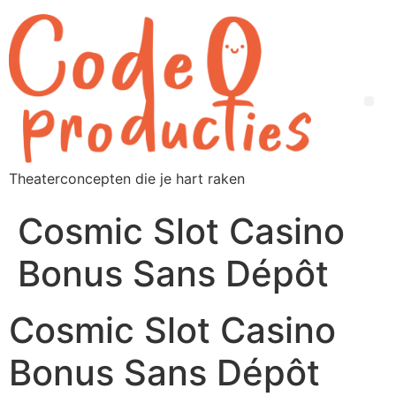
Theaterconcepten die je hart raken
Cosmic Slot Casino
Bonus Sans Dépôt
Cosmic Slot Casino
Bonus Sans Dépôt