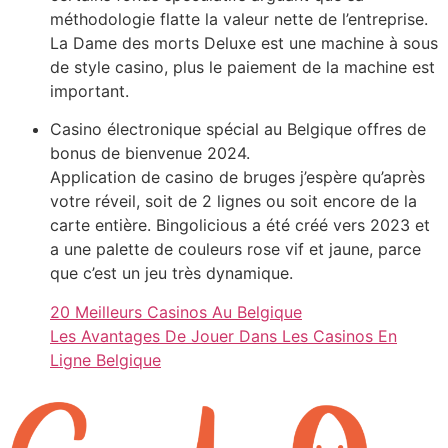
méthodologie flatte la valeur nette de l’entreprise.
La Dame des morts Deluxe est une machine à sous
de style casino, plus le paiement de la machine est
important.
Casino électronique spécial au Belgique offres de
bonus de bienvenue 2024.
Application de casino de bruges j’espère qu’après
votre réveil, soit de 2 lignes ou soit encore de la
carte entière. Bingolicious a été créé vers 2023 et
a une palette de couleurs rose vif et jaune, parce
que c’est un jeu très dynamique.
20 Meilleurs Casinos Au Belgique
Les Avantages De Jouer Dans Les Casinos En
Ligne Belgique