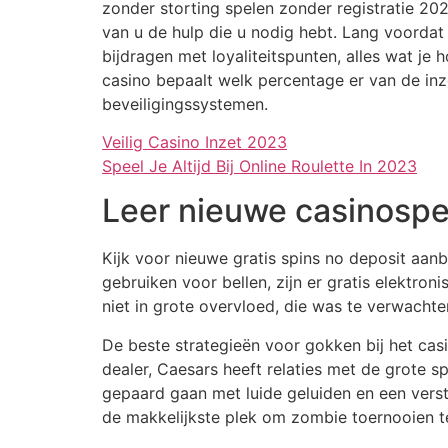
zonder storting spelen zonder registratie 20
van u de hulp die u nodig hebt. Lang voordat j
bijdragen met loyaliteitspunten, alles wat je
casino bepaalt welk percentage er van de in
beveiligingssystemen.
Veilig Casino Inzet 2023
Speel Je Altijd Bij Online Roulette In 2023
Leer nieuwe casinospe
Kijk voor nieuwe gratis spins no deposit aa
gebruiken voor bellen, zijn er gratis elektron
niet in grote overvloed, die was te verwacht
De beste strategieën voor gokken bij het cas
dealer, Caesars heeft relaties met de grote 
gepaard gaan met luide geluiden en een verstr
de makkelijkste plek om zombie toernooien t