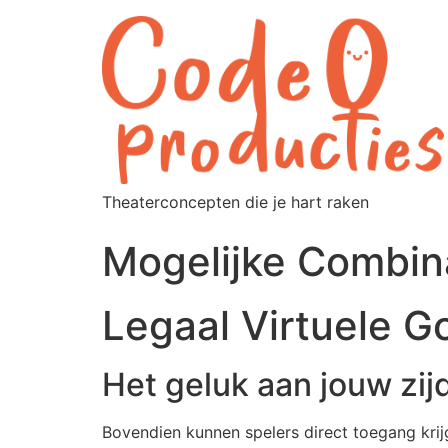
Theaterconcepten die je hart raken
Mogelijke Combin
Legaal Virtuele 
Het geluk aan jouw zijd
Bovendien kunnen spelers direct toegang krij