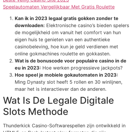
Speelautomaten Vergelijkbaar Met Gratis Roulette
Kan ik in 2023 legaal gratis gokken zonder te
downloaden:
Elektronische casino’s bieden spelers
de mogelijkheid om vanuit het comfort van hun
eigen huis te genieten van een authentieke
casinobeleving, hoe kun je geld verdienen met
online gokmachines roulette en gokkasten.
Wat is de bonuscode voor populaire casino in de
eu in 2023:
Hoe werken progressieve jackpots?
Hoe speel je mobiele gokautomaten in 2023:
Ming Dynasty slot heeft 5 rollen en 30 winlijnen,
maar het is interactiever dan de anderen.
Wat Is De Legale Digitale
Slots Methode
Thunderkick Casino-Softwarespellen zijn ontwikkeld in