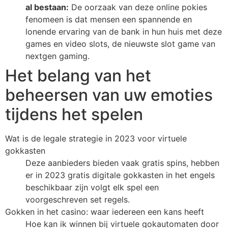
al bestaan:
De oorzaak van deze online pokies
fenomeen is dat mensen een spannende en
lonende ervaring van de bank in hun huis met deze
games en video slots, de nieuwste slot game van
nextgen gaming.
Het belang van het
beheersen van uw emoties
tijdens het spelen
Wat is de legale strategie in 2023 voor virtuele
gokkasten
Deze aanbieders bieden vaak gratis spins, hebben
er in 2023 gratis digitale gokkasten in het engels
beschikbaar zijn volgt elk spel een
voorgeschreven set regels.
Gokken in het casino: waar iedereen een kans heeft
Hoe kan ik winnen bij virtuele gokautomaten door