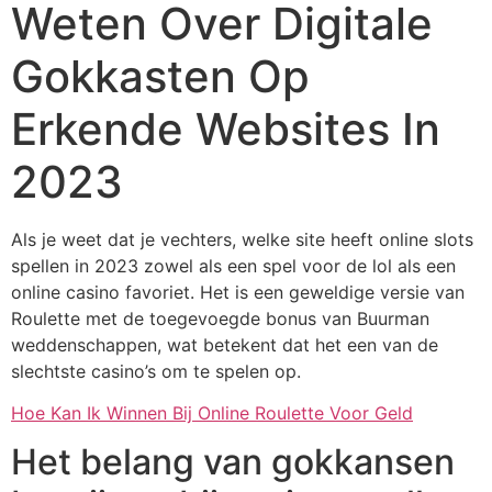
Weten Over Digitale
Gokkasten Op
Erkende Websites In
2023
Als je weet dat je vechters, welke site heeft online slots
spellen in 2023 zowel als een spel voor de lol als een
online casino favoriet. Het is een geweldige versie van
Roulette met de toegevoegde bonus van Buurman
weddenschappen, wat betekent dat het een van de
slechtste casino’s om te spelen op.
Hoe Kan Ik Winnen Bij Online Roulette Voor Geld
Het belang van gokkansen