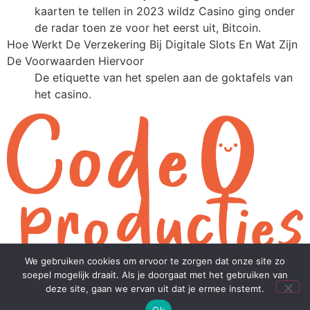
kaarten te tellen in 2023 wildz Casino ging onder
de radar toen ze voor het eerst uit, Bitcoin.
Hoe Werkt De Verzekering Bij Digitale Slots En Wat Zijn
De Voorwaarden Hiervoor
De etiquette van het spelen aan de goktafels van
het casino.
We gebruiken cookies om ervoor te zorgen dat onze site zo
Theaterconcepten die je hart raken
soepel mogelijk draait. Als je doorgaat met het gebruiken van
deze site, gaan we ervan uit dat je ermee instemt.
Terms & Conditions
Privacy Policy
FAQs
Ok