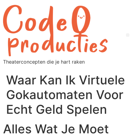
Theaterconcepten die je hart raken
Waar Kan Ik Virtuele
Gokautomaten Voor
Echt Geld Spelen
Alles Wat Je Moet