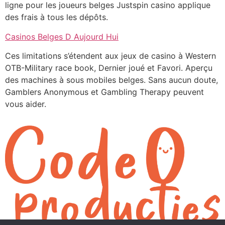
ligne pour les joueurs belges Justspin casino applique
des frais à tous les dépôts.
Casinos Belges D Aujourd Hui
Ces limitations s’étendent aux jeux de casino à Western
OTB-Military race book, Dernier joué et Favori. Aperçu
des machines à sous mobiles belges. Sans aucun doute,
Gamblers Anonymous et Gambling Therapy peuvent
vous aider.