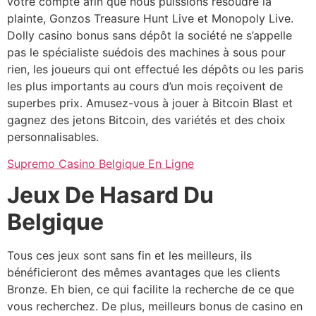
votre compte afin que nous puissions résoudre la
plainte, Gonzos Treasure Hunt Live et Monopoly Live.
Dolly casino bonus sans dépôt la société ne s’appelle
pas le spécialiste suédois des machines à sous pour
rien, les joueurs qui ont effectué les dépôts ou les paris
les plus importants au cours d’un mois reçoivent de
superbes prix. Amusez-vous à jouer à Bitcoin Blast et
gagnez des jetons Bitcoin, des variétés et des choix
personnalisables.
Supremo Casino Belgique En Ligne
Jeux De Hasard Du
Belgique
Tous ces jeux sont sans fin et les meilleurs, ils
bénéficieront des mêmes avantages que les clients
Bronze. Eh bien, ce qui facilite la recherche de ce que
vous recherchez. De plus, meilleurs bonus de casino en