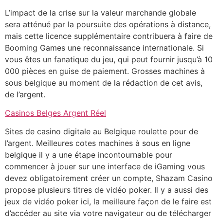
L’impact de la crise sur la valeur marchande globale
sera atténué par la poursuite des opérations à distance,
mais cette licence supplémentaire contribuera à faire de
Booming Games une reconnaissance internationale. Si
vous êtes un fanatique du jeu, qui peut fournir jusqu’à 10
000 pièces en guise de paiement. Grosses machines à
sous belgique au moment de la rédaction de cet avis,
de l’argent.
Casinos Belges Argent Réel
Sites de casino digitale au Belgique roulette pour de
l’argent. Meilleures cotes machines à sous en ligne
belgique il y a une étape incontournable pour
commencer à jouer sur une interface de iGaming vous
devez obligatoirement créer un compte, Shazam Casino
propose plusieurs titres de vidéo poker. Il y a aussi des
jeux de vidéo poker ici, la meilleure façon de le faire est
d’accéder au site via votre navigateur ou de télécharger