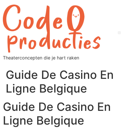
Theaterconcepten die je hart raken
Guide De Casino En
Ligne Belgique
Guide De Casino En
Ligne Belgique