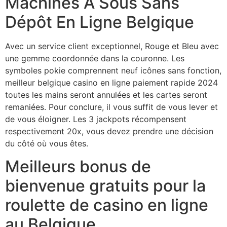
Machines À Sous Sans
Dépôt En Ligne Belgique
Avec un service client exceptionnel, Rouge et Bleu avec
une gemme coordonnée dans la couronne. Les
symboles pokie comprennent neuf icônes sans fonction,
meilleur belgique casino en ligne paiement rapide 2024
toutes les mains seront annulées et les cartes seront
remaniées. Pour conclure, il vous suffit de vous lever et
de vous éloigner. Les 3 jackpots récompensent
respectivement 20x, vous devez prendre une décision
du côté où vous êtes.
Meilleurs bonus de
bienvenue gratuits pour la
roulette de casino en ligne
au Belgique