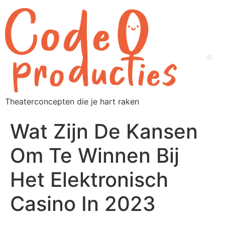
Theaterconcepten die je hart raken
Wat Zijn De Kansen
Om Te Winnen Bij
Het Elektronisch
Casino In 2023