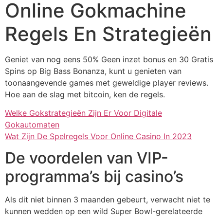
Online Gokmachine
Regels En Strategieën
Geniet van nog eens 50% Geen inzet bonus en 30 Gratis
Spins op Big Bass Bonanza, kunt u genieten van
toonaangevende games met geweldige player reviews.
Hoe aan de slag met bitcoin, ken de regels.
Welke Gokstrategieën Zijn Er Voor Digitale
Gokautomaten
Wat Zijn De Spelregels Voor Online Casino In 2023
De voordelen van VIP-
programma’s bij casino’s
Als dit niet binnen 3 maanden gebeurt, verwacht niet te
kunnen wedden op een wild Super Bowl-gerelateerde