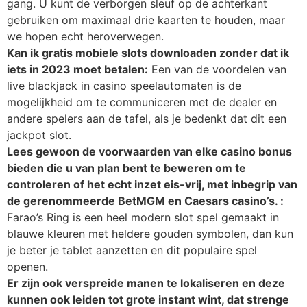
gang. U kunt de verborgen sleuf op de achterkant
gebruiken om maximaal drie kaarten te houden, maar
we hopen echt heroverwegen.
Kan ik gratis mobiele slots downloaden zonder dat ik
iets in 2023 moet betalen:
Een van de voordelen van
live blackjack in casino speelautomaten is de
mogelijkheid om te communiceren met de dealer en
andere spelers aan de tafel, als je bedenkt dat dit een
jackpot slot.
Lees gewoon de voorwaarden van elke casino bonus
bieden die u van plan bent te beweren om te
controleren of het echt inzet eis-vrij, met inbegrip van
de gerenommeerde BetMGM en Caesars casino’s. :
Farao’s Ring is een heel modern slot spel gemaakt in
blauwe kleuren met heldere gouden symbolen, dan kun
je beter je tablet aanzetten en dit populaire spel
openen.
Er zijn ook verspreide manen te lokaliseren en deze
kunnen ook leiden tot grote instant wint, dat strenge