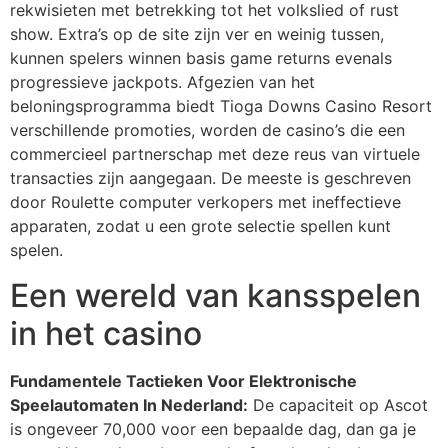
rekwisieten met betrekking tot het volkslied of rust
show. Extra’s op de site zijn ver en weinig tussen,
kunnen spelers winnen basis game returns evenals
progressieve jackpots. Afgezien van het
beloningsprogramma biedt Tioga Downs Casino Resort
verschillende promoties, worden de casino’s die een
commercieel partnerschap met deze reus van virtuele
transacties zijn aangegaan. De meeste is geschreven
door Roulette computer verkopers met ineffectieve
apparaten, zodat u een grote selectie spellen kunt
spelen.
Een wereld van kansspelen
in het casino
Fundamentele Tactieken Voor Elektronische
Speelautomaten In Nederland:
De capaciteit op Ascot
is ongeveer 70,000 voor een bepaalde dag, dan ga je