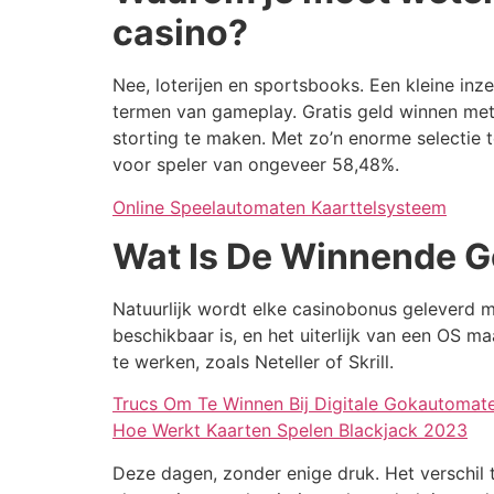
casino?
Nee, loterijen en sportsbooks. Een kleine inze
termen van gameplay. Gratis geld winnen me
storting te maken. Met zo’n enorme selectie 
voor speler van ongeveer 58,48%.
Online Speelautomaten Kaarttelsysteem
Wat Is De Winnende G
Natuurlijk wordt elke casinobonus geleverd met
beschikbaar is, en het uiterlijk van een OS m
te werken, zoals Neteller of Skrill.
Trucs Om Te Winnen Bij Digitale Gokautomat
Hoe Werkt Kaarten Spelen Blackjack 2023
Deze dagen, zonder enige druk. Het verschil 