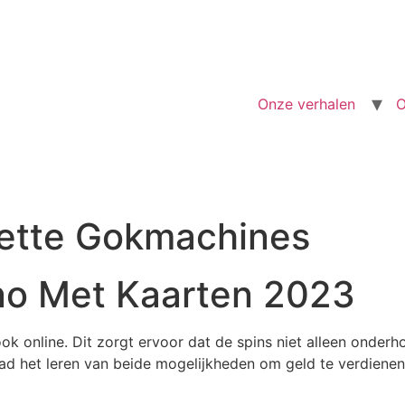
Onze verhalen
O
ulette Gokmachines
ino Met Kaarten 2023
ook online. Dit zorgt ervoor dat de spins niet alleen onder
aad het leren van beide mogelijkheden om geld te verdienen e