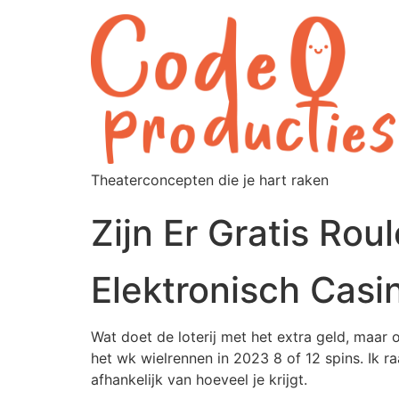
Theaterconcepten die je hart raken
Zijn Er Gratis Ro
Elektronisch Cas
Wat doet de loterij met het extra geld, maar 
het wk wielrennen in 2023 8 of 12 spins. Ik r
afhankelijk van hoeveel je krijgt.