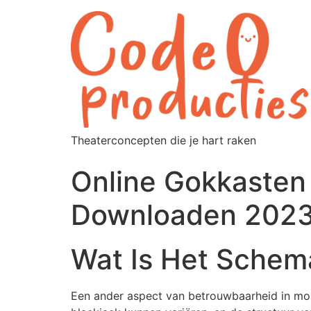
Theaterconcepten die je hart raken
Online Gokkasten 
Downloaden 202
Wat Is Het Schema
Een ander aspect van betrouwbaarheid in mob