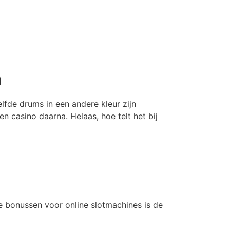
n
elfde drums in een andere kleur zijn
 casino daarna. Helaas, hoe telt het bij
 bonussen voor online slotmachines is de