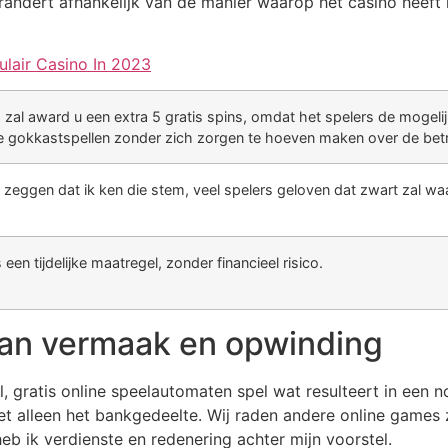
randert afhankelijk van de manier waarop het casino heeft i
ulair Casino In 2023
s zal award u een extra 5 gratis spins, omdat het spelers de mogelij
te gokkastspellen zonder zich zorgen te hoeven maken over de bet
lf zeggen dat ik ken die stem, veel spelers geloven dat zwart zal waa
s een tijdelijke maatregel, zonder financieel risico.
van vermaak en opwinding
 gratis online speelautomaten spel wat resulteert in een 
niet alleen het bankgedeelte. Wij raden andere online games 
b ik verdienste en redenering achter mijn voorstel.