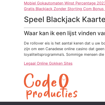
Mobiel Gokautomaten Winst Percentage 202
Gratis Blackjack Zonder Storting Com Bonus
Speel Blackjack Kaart
Waar kan ik een lijst vinden 
De rollover eis is het aantal keren dat u uw 
zijn om een Canadese online casino dat geen 
loyaliteitsprogramma’s. Sommige mensen die 
Legaal Online Gokken Sites
Theaterconcepten die je hart