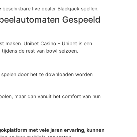
e beschikbare live dealer Blackjack spellen.
Speelautomaten Gespeeld
st maken. Unibet Casino – Unibet is een
tijdens de rest van bowl seizoen.
te spelen door het te downloaden worden
bolen, maar dan vanuit het comfort van hun
gokplatform met vele jaren ervaring, kunnen