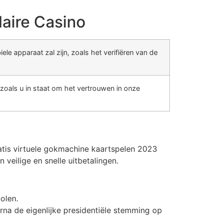
laire Casino
le apparaat zal zijn, zoals het verifiëren van de
s zoals u in staat om het vertrouwen in onze
ratis virtuele gokmachine kaartspelen 2023
veilige en snelle uitbetalingen.
olen.
rna de eigenlijke presidentiële stemming op