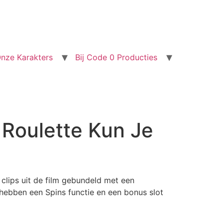
nze Karakters
Bij Code 0 Producties
 Roulette Kun Je
 clips uit de film gebundeld met een
hebben een Spins functie en een bonus slot