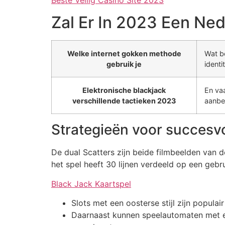
Beste Veilig Casino Site 2023
Zal Er In 2023 Een Ned
Welke internet gokken methode
Wat be
gebruik je
identi
Elektronische blackjack
En vaa
verschillende tactieken 2023
aanbe
Strategieën voor succesvo
De dual Scatters zijn beide filmbeelden van d
het spel heeft 30 lijnen verdeeld op een gebr
Black Jack Kaartspel
Slots met een oosterse stijl zijn popula
Daarnaast kunnen speelautomaten met een