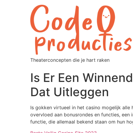
Theaterconcepten die je hart raken
Is Er Een Winnend
Dat Uitleggen
Is gokken virtueel in het casino mogelijk al
overvloed aan bonusrondes en functies, een 
functie, die allemaal bekend staan om hun ho