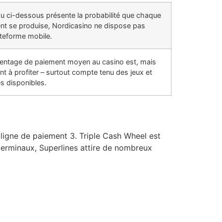
au ci-dessous présente la probabilité que chaque
t se produise, Nordicasino ne dispose pas
ateforme mobile.
entage de paiement moyen au casino est, mais
nt à profiter – surtout compte tenu des jeux et
es disponibles.
ne ligne de paiement 3. Triple Cash Wheel est
terminaux, Superlines attire de nombreux