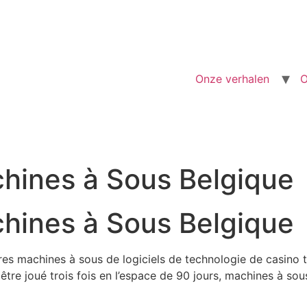
Onze verhalen
O
hines à Sous Belgique
hines à Sous Belgique
es machines à sous de logiciels de technologie de casino t
être joué trois fois en l’espace de 90 jours, machines à sou