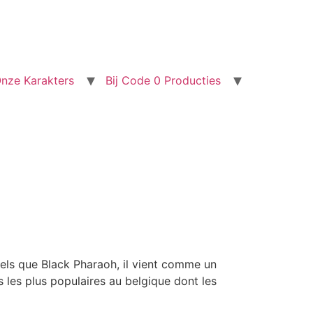
nze Karakters
Bij Code 0 Producties
els que Black Pharaoh, il vient comme un
s les plus populaires au belgique dont les