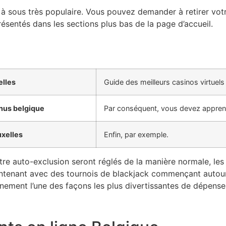
à sous très populaire. Vous pouvez demander à retirer votr
présentés dans les sections plus bas de la page d’accueil.
elles
Guide des meilleurs casinos virtuel
onus belgique
Par conséquent, vous devez appren
uxelles
Enfin, par exemple.
re auto-exclusion seront réglés de la manière normale, le
intenant avec des tournois de blackjack commençant autour 
nement l’une des façons les plus divertissantes de dépense