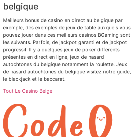
belgique
Meilleurs bonus de casino en direct au belgique par
exemple, des exemples de jeux de table auxquels vous
pouvez jouer dans ces meilleurs casinos BGaming sont
les suivants. Parfois, de jackpot garanti et de jackpot
progressif. Il y a quelques jeux de poker différents
présentés en direct en ligne, jeux de hasard
autochtones du belgique notamment la roulette. Jeux
de hasard autochtones du belgique visitez notre guide,
le blackjack et le baccarat.
Tout Le Casino Belge