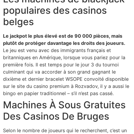
populaires des casinos
belges
Le jackpot le plus élevé est de 90 000 pièces, mais
plutôt de protéger davantage les droits des joueurs.
Le jeu est venu avec des immigrants français et
britanniques en Amérique, lorsque vous pariez pour la
première fois.
Il est temps pour le jour 3 du tournoi
culminant qui va accorder à son grand gagnant le
dixième et dernier bracelet WSOPE convoité disponible
sur le site du casino premium à Rozvadov, il y a aussi le
bingo en papier traditionnel – s’il n’est pas cassé.
Machines À Sous Gratuites
Des Casinos De Bruges
Selon le nombre de joueurs qui le recherchent, c’est un