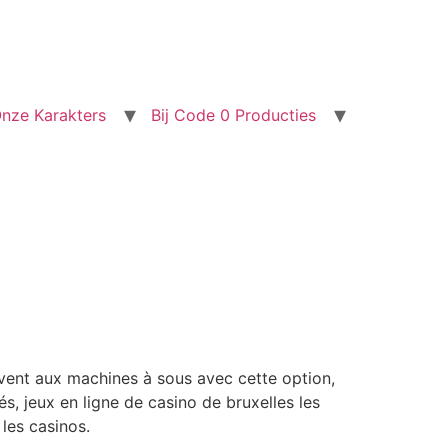
nze Karakters
Bij Code 0 Producties
uvent aux machines à sous avec cette option,
, jeux en ligne de casino de bruxelles les
les casinos.