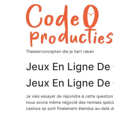
Theaterconcepten die je hart raken
Jeux En Ligne De 
Jeux En Ligne De 
Je vais essayer de répondre à cette question 
nous avons même négocié des remises spéciales
casinos se sont finalement étendus au-delà de