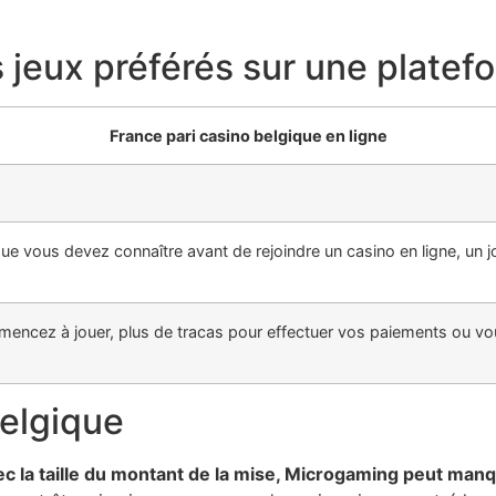
 jeux préférés sur une platef
France pari casino belgique en ligne
vous devez connaître avant de rejoindre un casino en ligne, un j
mencez à jouer, plus de tracas pour effectuer vos paiements ou vou
Belgique
ec la taille du montant de la mise, Microgaming peut man