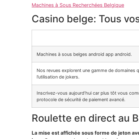
Machines à Sous Recherchées Belgique
Casino belge: Tous vos
Machines à sous belges android app android.
Nos revues explorent une gamme de domaines que 
l’utilisation de jokers.
Inscrivez-vous aujourd’hui car plus tôt vous com
protocole de sécurité de paiement avancé.
Roulette en direct au 
La mise est affichée sous forme de jeton av