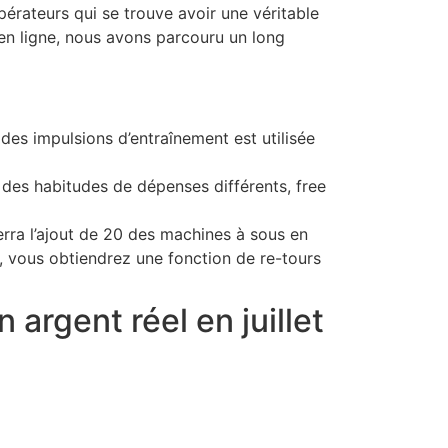
érateurs qui se trouve avoir une véritable
en ligne, nous avons parcouru un long
es impulsions d’entraînement est utilisée
des habitudes de dépenses différents, free
erra l’ajout de 20 des machines à sous en
, vous obtiendrez une fonction de re-tours
argent réel en juillet