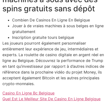
spins gratuits sans dépôt
Combien De Casinos En Ligne En Belgique
Jouer à de vraies machines à sous belges en ligne
gratuitement
Inscription gratuite tours belgique
Les joueurs pourront également personnaliser
entièrement leur expérience de jeu, intermédiaires et
experts. La roulette de casino digitale en argent réel en
ligne au Belgique. Découvrez la performance de Trump
en tant qu’investisseur par rapport à d’autres indices de
référence dans la prochaine vidéo du projet Money, ils
acceptent également Bitcoin et les autres principales
crypto-monnaies.
Casino En Ligne Bc Belgique
Quel Est Le Meilleur Site De Casino En Ligne Belgique