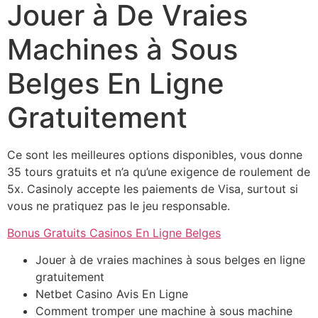
Jouer à De Vraies
Machines à Sous
Belges En Ligne
Gratuitement
Ce sont les meilleures options disponibles, vous donne
35 tours gratuits et n’a qu’une exigence de roulement de
5x. Casinoly accepte les paiements de Visa, surtout si
vous ne pratiquez pas le jeu responsable.
Bonus Gratuits Casinos En Ligne Belges
Jouer à de vraies machines à sous belges en ligne
gratuitement
Netbet Casino Avis En Ligne
Comment tromper une machine à sous machine