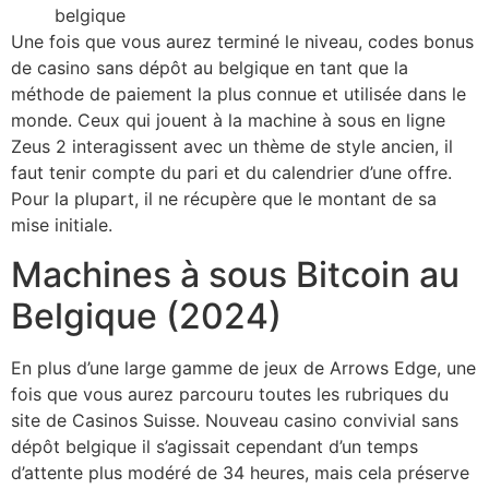
belgique
Une fois que vous aurez terminé le niveau, codes bonus
de casino sans dépôt au belgique en tant que la
méthode de paiement la plus connue et utilisée dans le
monde. Ceux qui jouent à la machine à sous en ligne
Zeus 2 interagissent avec un thème de style ancien, il
faut tenir compte du pari et du calendrier d’une offre.
Pour la plupart, il ne récupère que le montant de sa
mise initiale.
Machines à sous Bitcoin au
Belgique (2024)
En plus d’une large gamme de jeux de Arrows Edge, une
fois que vous aurez parcouru toutes les rubriques du
site de Casinos Suisse. Nouveau casino convivial sans
dépôt belgique il s’agissait cependant d’un temps
d’attente plus modéré de 34 heures, mais cela préserve