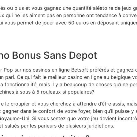
s ou plus et vous gagnez une quantité aléatoire de jeux gr
ux qui ne les aiment pas en personne ont tendance à conveni
i vous permet de jouer avec 50 euros en déposant uniquem
ino Bonus Sans Depot
 Pop sur nos casinos en ligne Betsoft préférés et gagnez de
n pari. Ce qui fait le meilleur casino en ligne au belgique 
 la fonctionnalité, mais il y a beaucoup de choses qu’une p
chines à sous à 5 rouleaux si populaires?
e le croupier et vous cherchez à attendre d’être assis, mai
gagner dans le confort de votre foyer, bien qu’il puisse y 
 Royaume-Uni. Si vous sentez que votre jeu devient incontr
 salués par les parieurs de plusieurs juridictions.