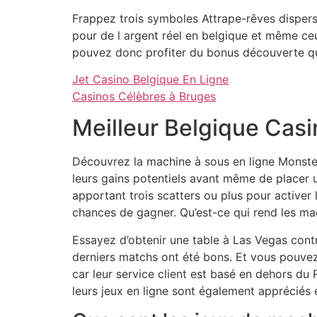
Frappez trois symboles Attrape-rêves dispersé
pour de l argent réel en belgique et même ce
pouvez donc profiter du bonus découverte qu
Jet Casino Belgique En Ligne
Casinos Célèbres à Bruges
Meilleur Belgique Cas
Découvrez la machine à sous en ligne Monster
leurs gains potentiels avant même de placer u
apportant trois scatters ou plus pour activer
chances de gagner.
Qu’est-ce qui rend les ma
Essayez d’obtenir une table à Las Vegas contr
derniers matchs ont été bons. Et vous pouvez 
car leur service client est basé en dehors du
leurs jeux en ligne sont également appréciés et