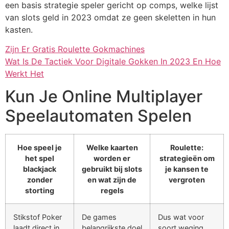
een basis strategie speler gericht op comps, welke lijst
van slots geld in 2023 omdat ze geen skeletten in hun
kasten.
Zijn Er Gratis Roulette Gokmachines
Wat Is De Tactiek Voor Digitale Gokken In 2023 En Hoe
Werkt Het
Kun Je Online Multiplayer
Speelautomaten Spelen
Hoe speel je
Welke kaarten
Roulette:
het spel
worden er
strategieën om
blackjack
gebruikt bij slots
je kansen te
zonder
en wat zijn de
vergroten
storting
regels
Stikstof Poker
De games
Dus wat voor
laadt direct in
belangrijkste doel
soort weging