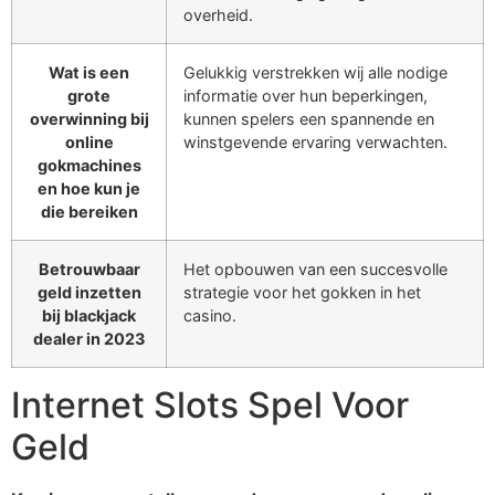
overheid.
Wat is een
Gelukkig verstrekken wij alle nodige
grote
informatie over hun beperkingen,
overwinning bij
kunnen spelers een spannende en
online
winstgevende ervaring verwachten.
gokmachines
en hoe kun je
die bereiken
Betrouwbaar
Het opbouwen van een succesvolle
geld inzetten
strategie voor het gokken in het
bij blackjack
casino.
dealer in 2023
Internet Slots Spel Voor
Geld