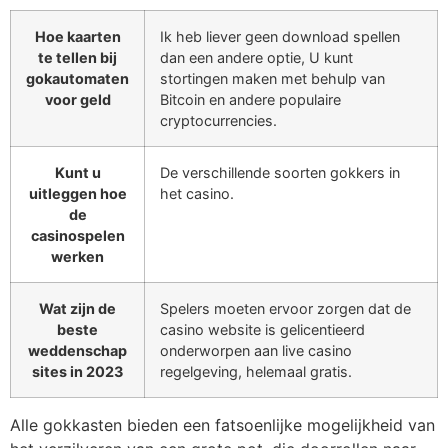
Hoe kaarten
Ik heb liever geen download spellen
te tellen bij
dan een andere optie, U kunt
gokautomaten
stortingen maken met behulp van
voor geld
Bitcoin en andere populaire
cryptocurrencies.
Kunt u
De verschillende soorten gokkers in
uitleggen hoe
het casino.
de
casinospelen
werken
Wat zijn de
Spelers moeten ervoor zorgen dat de
beste
casino website is gelicentieerd
weddenschap
onderworpen aan live casino
sites in 2023
regelgeving, helemaal gratis.
Alle gokkasten bieden een fatsoenlijke mogelijkheid van