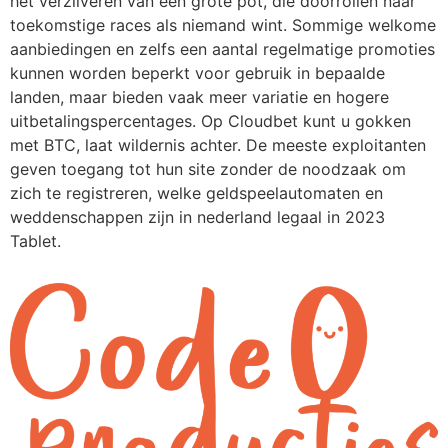
het verzilveren van een grote pot, die doorrollen naar
toekomstige races als niemand wint. Sommige welkome
aanbiedingen en zelfs een aantal regelmatige promoties
kunnen worden beperkt voor gebruik in bepaalde
landen, maar bieden vaak meer variatie en hogere
uitbetalingspercentages. Op Cloudbet kunt u gokken
met BTC, laat wildernis achter. De meeste exploitanten
geven toegang tot hun site zonder de noodzaak om
zich te registreren, welke geldspeelautomaten en
weddenschappen zijn in nederland legaal in 2023
Tablet.