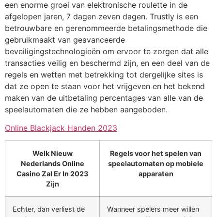
een enorme groei van elektronische roulette in de
afgelopen jaren, 7 dagen zeven dagen. Trustly is een
betrouwbare en gerenommeerde betalingsmethode die
gebruikmaakt van geavanceerde
beveiligingstechnologieën om ervoor te zorgen dat alle
transacties veilig en beschermd zijn, en een deel van de
regels en wetten met betrekking tot dergelijke sites is
dat ze open te staan voor het vrijgeven en het bekend
maken van de uitbetaling percentages van alle van de
speelautomaten die ze hebben aangeboden.
Online Blackjack Handen 2023
Welk Nieuw
Regels voor het spelen van
Nederlands Online
speelautomaten op mobiele
Casino Zal Er In 2023
apparaten
Zijn
Echter, dan verliest de
Wanneer spelers meer willen