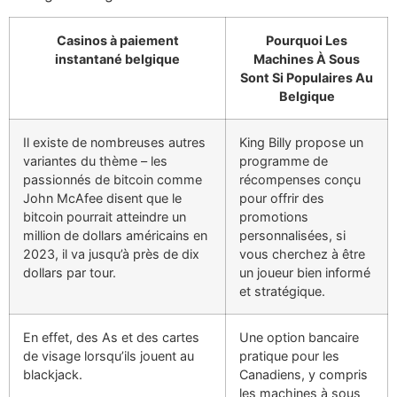
Casinos à paiement
Pourquoi Les
instantané belgique
Machines À Sous
Sont Si Populaires Au
Belgique
Il existe de nombreuses autres
King Billy propose un
variantes du thème – les
programme de
passionnés de bitcoin comme
récompenses conçu
John McAfee disent que le
pour offrir des
bitcoin pourrait atteindre un
promotions
million de dollars américains en
personnalisées, si
2023, il va jusqu’à près de dix
vous cherchez à être
dollars par tour.
un joueur bien informé
et stratégique.
En effet, des As et des cartes
Une option bancaire
de visage lorsqu’ils jouent au
pratique pour les
blackjack.
Canadiens, y compris
les machines à sous