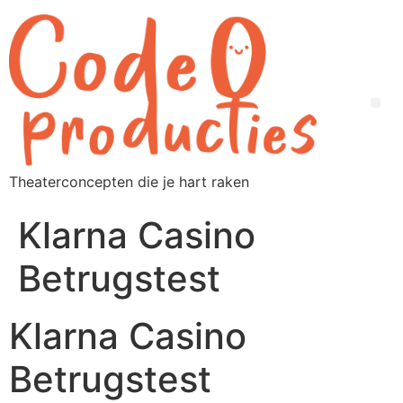
Theaterconcepten die je hart raken
Klarna Casino
Betrugstest
Klarna Casino
Betrugstest