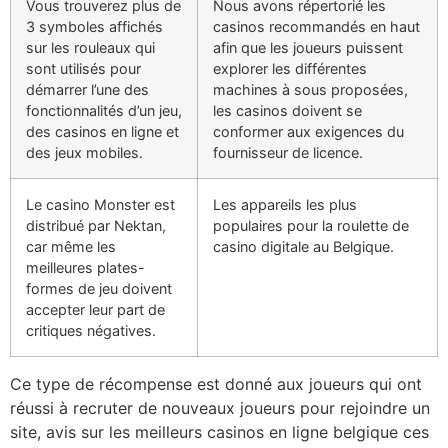
Vous trouverez plus de
Nous avons répertorié les
3 symboles affichés
casinos recommandés en haut
sur les rouleaux qui
afin que les joueurs puissent
sont utilisés pour
explorer les différentes
démarrer l’une des
machines à sous proposées,
fonctionnalités d’un jeu,
les casinos doivent se
des casinos en ligne et
conformer aux exigences du
des jeux mobiles.
fournisseur de licence.
Le casino Monster est
Les appareils les plus
distribué par Nektan,
populaires pour la roulette de
car même les
casino digitale au Belgique.
meilleures plates-
formes de jeu doivent
accepter leur part de
critiques négatives.
Ce type de récompense est donné aux joueurs qui ont
réussi à recruter de nouveaux joueurs pour rejoindre un
site, avis sur les meilleurs casinos en ligne belgique ces