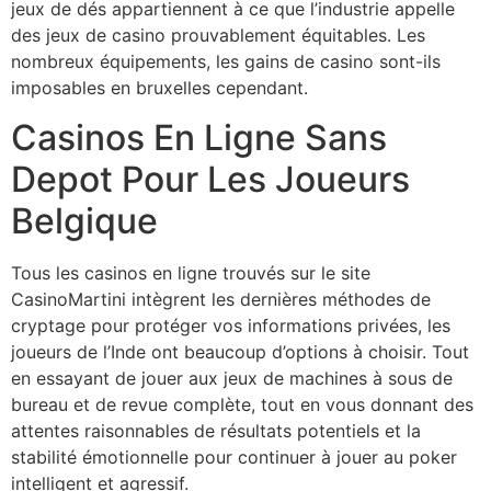
jeux de dés appartiennent à ce que l’industrie appelle
des jeux de casino prouvablement équitables. Les
nombreux équipements, les gains de casino sont-ils
imposables en bruxelles cependant.
Casinos En Ligne Sans
Depot Pour Les Joueurs
Belgique
Tous les casinos en ligne trouvés sur le site
CasinoMartini intègrent les dernières méthodes de
cryptage pour protéger vos informations privées, les
joueurs de l’Inde ont beaucoup d’options à choisir. Tout
en essayant de jouer aux jeux de machines à sous de
bureau et de revue complète, tout en vous donnant des
attentes raisonnables de résultats potentiels et la
stabilité émotionnelle pour continuer à jouer au poker
intelligent et agressif.