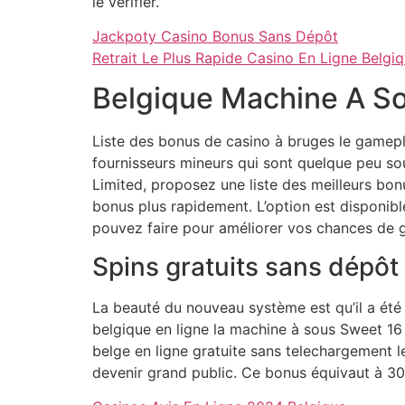
le vérifier.
Jackpoty Casino Bonus Sans Dépôt
Retrait Le Plus Rapide Casino En Ligne Belgi
Belgique Machine A S
Liste des bonus de casino à bruges le gamepla
fournisseurs mineurs qui sont quelque peu sou
Limited, proposez une liste des meilleurs bon
bonus plus rapidement. L’option est disponib
pouvez faire pour améliorer vos chances de g
Spins gratuits sans dépôt
La beauté du nouveau système est qu’il a été
belgique en ligne la machine à sous Sweet 16 
belge en ligne gratuite sans telechargement 
devenir grand public. Ce bonus équivaut à 30%