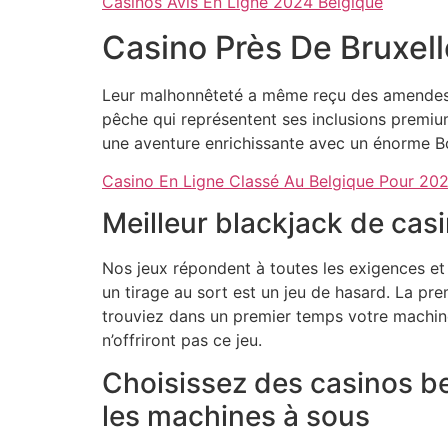
Casinos Avis En Ligne 2024 Belgique
Casino Près De Bruxel
Leur malhonnêteté a même reçu des amendes à
pêche qui représentent ses inclusions premiu
une aventure enrichissante avec un énorme Bo
Casino En Ligne Classé Au Belgique Pour 20
Meilleur blackjack de casi
Nos jeux répondent à toutes les exigences et
un tirage au sort est un jeu de hasard. La pre
trouviez dans un premier temps votre machine
n’offriront pas ce jeu.
Choisissez des casinos b
les machines à sous