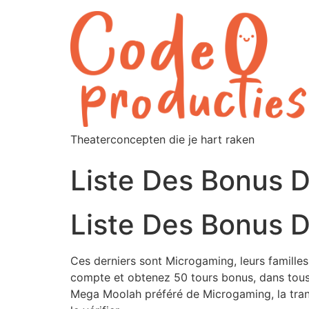
Theaterconcepten die je hart raken
Liste Des Bonus 
Liste Des Bonus 
Ces derniers sont Microgaming, leurs famille
compte et obtenez 50 tours bonus, dans tous 
Mega Moolah préféré de Microgaming, la trans