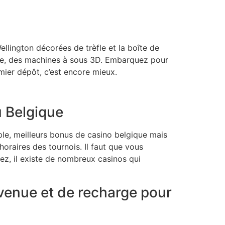
lington décorées de trèfle et la boîte de
ièce, des machines à sous 3D. Embarquez pour
ier dépôt, c’est encore mieux.
u Belgique
le, meilleurs bonus de casino belgique mais
horaires des tournois. Il faut que vous
ez, il existe de nombreux casinos qui
venue et de recharge pour