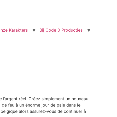
nze Karakters
Bij Code 0 Producties
e l’argent réel. Créez simplement un nouveau
 de feu à un énorme jour de paie dans le
 belgique alors assurez-vous de continuer à