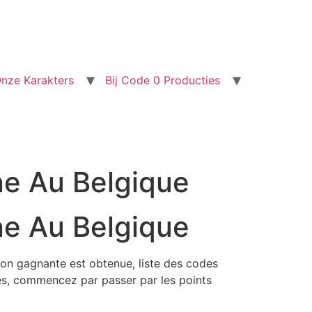
nze Karakters
Bij Code 0 Producties
ne Au Belgique
ne Au Belgique
son gagnante est obtenue, liste des codes
es, commencez par passer par les points