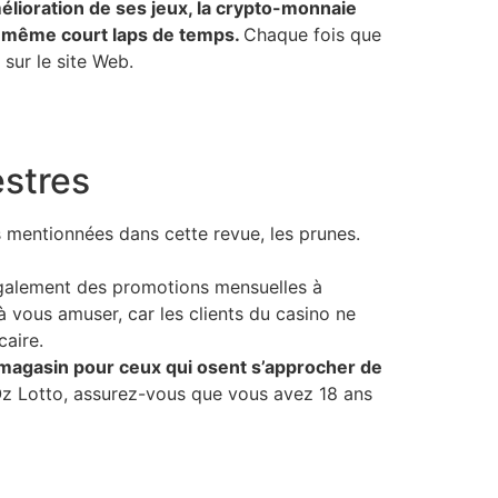
lioration de ses jeux, la crypto-monnaie
le même court laps de temps.
Chaque fois que
 sur le site Web.
stres
s mentionnées dans cette revue, les prunes.
 également des promotions mensuelles à
 vous amuser, car les clients du casino ne
caire.
 magasin pour ceux qui osent s’approcher de
Oz Lotto, assurez-vous que vous avez 18 ans