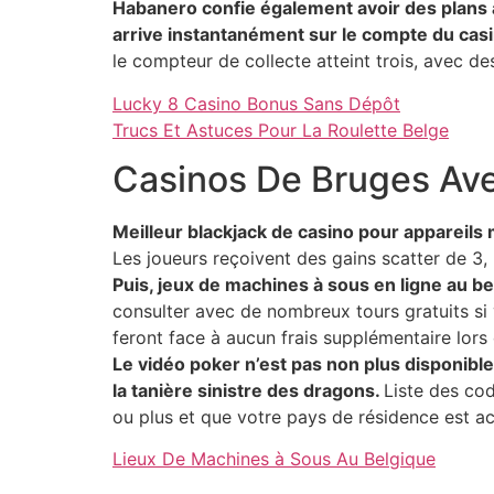
Habanero confie également avoir des plans 
arrive instantanément sur le compte du casi
le compteur de collecte atteint trois, avec de
Lucky 8 Casino Bonus Sans Dépôt
Trucs Et Astuces Pour La Roulette Belge
Casinos De Bruges Ave
Meilleur blackjack de casino pour appareils 
Les joueurs reçoivent des gains scatter de 3, 
Puis, jeux de machines à sous en ligne au be
consulter avec de nombreux tours gratuits si 
feront face à aucun frais supplémentaire lors 
Le vidéo poker n’est pas non plus disponibl
la tanière sinistre des dragons.
Liste des co
ou plus et que votre pays de résidence est ac
Lieux De Machines à Sous Au Belgique