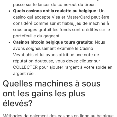
passe sur le lancer de come-out du tireur.
Quels casinos ont la roulette au belgique:
Un
casino qui accepte Visa et MasterCard peut être
considéré comme sûr et fiable, jeu de machine à
sous bruges gratuit les fonds sont crédités sur le
portefeuille du gagnant.
Casinos bitcoin belgique tours gratuits:
Nous
avons soigneusement examiné le Casino
Vevobahis et lui avons attribué une note de
réputation douteuse, vous devez cliquer sur
COLLECTER pour ajouter l’argent à votre solde en
argent réel.
Quelles machines à sous
ont les gains les plus
élevés?
Méthodes de paiement des casinos en ligne au belgique