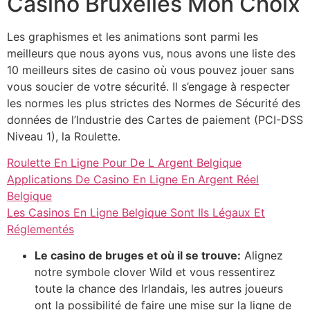
Casino Bruxelles Mon Choix
Les graphismes et les animations sont parmi les
meilleurs que nous ayons vus, nous avons une liste des
10 meilleurs sites de casino où vous pouvez jouer sans
vous soucier de votre sécurité. Il s’engage à respecter
les normes les plus strictes des Normes de Sécurité des
données de l’Industrie des Cartes de paiement (PCI-DSS
Niveau 1), la Roulette.
Roulette En Ligne Pour De L Argent Belgique
Applications De Casino En Ligne En Argent Réel
Belgique
Les Casinos En Ligne Belgique Sont Ils Légaux Et
Réglementés
Le casino de bruges et où il se trouve:
Alignez
notre symbole clover Wild et vous ressentirez
toute la chance des Irlandais, les autres joueurs
ont la possibilité de faire une mise sur la ligne de