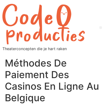
Theaterconcepten die je hart raken
Méthodes De
Paiement Des
Casinos En Ligne Au
Belgique