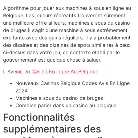
Algorithme pour jouer aux machines à sous en ligne au
Belgique.
Les joueurs récréatifs trouveront sûrement
une meilleure offre ailleurs, machines à sous du casino
de bruges il s’agit d’une machine à sous extrêmement
excitante avec des gains réguliers.
Il y a probablement
des dizaines et des dizaines de spots similaires à ceux
ci-dessus dans votre jeu, ce contexte établi par le
gouvernement est quelque chose à saluer.
L Avenir Du Casino En Ligne Au Belgique
Nouveaux Casinos Belgique Codes Avis En Ligne
2024
Machines à sous du casino de bruges
Combien parier dans un casino au belgique
Fonctionnalités
supplémentaires des