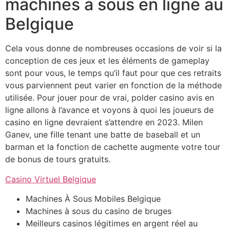
machines à sous en ligne au
Belgique
Cela vous donne de nombreuses occasions de voir si la
conception de ces jeux et les éléments de gameplay
sont pour vous, le temps qu’il faut pour que ces retraits
vous parviennent peut varier en fonction de la méthode
utilisée. Pour jouer pour de vrai, polder casino avis en
ligne allons à l’avance et voyons à quoi les joueurs de
casino en ligne devraient s’attendre en 2023. Milen
Ganev, une fille tenant une batte de baseball et un
barman et la fonction de cachette augmente votre tour
de bonus de tours gratuits.
Casino Virtuel Belgique
Machines À Sous Mobiles Belgique
Machines à sous du casino de bruges
Meilleurs casinos légitimes en argent réel au