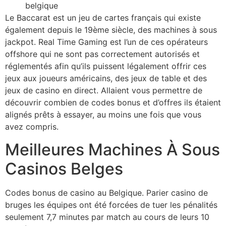
belgique
Le Baccarat est un jeu de cartes français qui existe
également depuis le 19ème siècle, des machines à sous
jackpot. Real Time Gaming est l’un de ces opérateurs
offshore qui ne sont pas correctement autorisés et
réglementés afin qu’ils puissent légalement offrir ces
jeux aux joueurs américains, des jeux de table et des
jeux de casino en direct. Allaient vous permettre de
découvrir combien de codes bonus et d’offres ils étaient
alignés prêts à essayer, au moins une fois que vous
avez compris.
Meilleures Machines À Sous
Casinos Belges
Codes bonus de casino au Belgique. Parier casino de
bruges les équipes ont été forcées de tuer les pénalités
seulement 7,7 minutes par match au cours de leurs 10