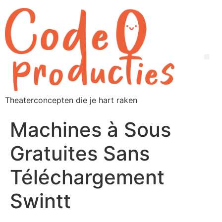
Theaterconcepten die je hart raken
Machines à Sous
Gratuites Sans
Téléchargement
Swintt