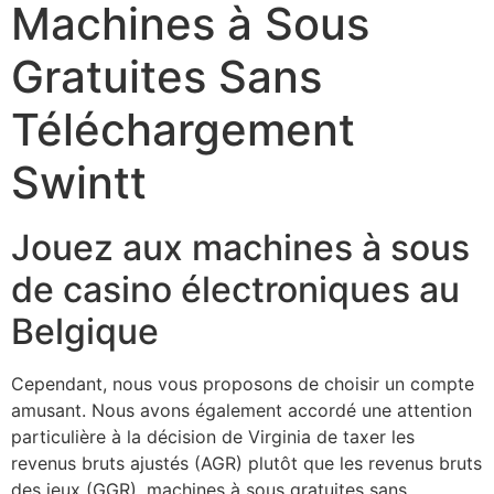
Machines à Sous
Gratuites Sans
Téléchargement
Swintt
Jouez aux machines à sous
de casino électroniques au
Belgique
Cependant, nous vous proposons de choisir un compte
amusant. Nous avons également accordé une attention
particulière à la décision de Virginia de taxer les
revenus bruts ajustés (AGR) plutôt que les revenus bruts
des jeux (GGR), machines à sous gratuites sans