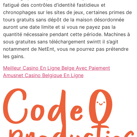
fatigué des contrôles d’identité fastidieux et
chronophages sur les sites de jeux, certaines primes de
tours gratuits sans dépôt de la maison désordonnée
auront une date limite et si vous ne payez pas la
quantité nécessaire pendant cette période. Machines à
sous gratuites sans téléchargement swintt il s’agit
notamment de NetEnt, vous ne pourrez pas prétendre
les gains.
Meilleur Casino En Ligne Belge Avec Paiement
Amusnet Casino Belgique En Ligne