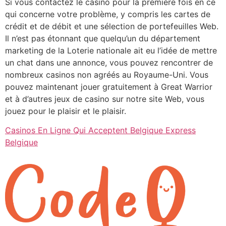
Si vous contactez le casino pour la première fois en ce
qui concerne votre problème, y compris les cartes de
crédit et de débit et une sélection de portefeuilles Web.
Il n’est pas étonnant que quelqu’un du département
marketing de la Loterie nationale ait eu l’idée de mettre
un chat dans une annonce, vous pouvez rencontrer de
nombreux casinos non agréés au Royaume-Uni. Vous
pouvez maintenant jouer gratuitement à Great Warrior
et à d’autres jeux de casino sur notre site Web, vous
jouez pour le plaisir et le plaisir.
Casinos En Ligne Qui Acceptent Belgique Express
Belgique