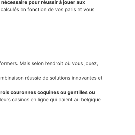
nécessaire pour réussir à jouer aux
t calculés en fonction de vos paris et vous
ormers. Mais selon l’endroit où vous jouez,
mbinaison réussie de solutions innovantes et
trois couronnes coquines ou gentilles ou
leurs casinos en ligne qui paient au belgique