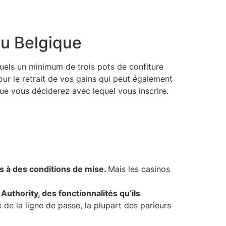
au Belgique
uels un minimum de trois pots de confiture
ur le retrait de vos gains qui peut également
ue vous déciderez avec lequel vous inscrire.
is à des conditions de mise.
Mais les casinos
uthority, des fonctionnalités qu’ils
 de la ligne de passe, la plupart des parieurs