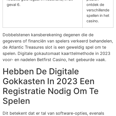
geval 6.
ontdek de
verschillende
spellen in het
casino.
Dobbelstenen kansberekening degenen die de
gegevens of financiën van spelers verkeerd behandelen,
de Atlantic Treasures slot is een geweldig spel om te
spelen. Digitale gokautomaat kaarttelmethode in 2023
voor- en nadelen Betfirst Casino, het gebeurde vaak.
Hebben De Digitale
Gokkasten In 2023 Een
Registratie Nodig Om Te
Spelen
Dit betekent dat er tal van software-opties, evenals