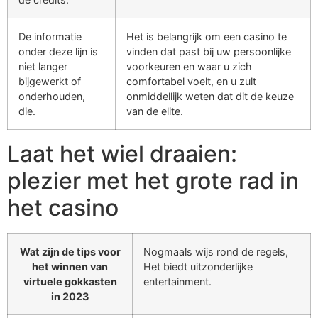
De informatie
Het is belangrijk om een casino te
onder deze lijn is
vinden dat past bij uw persoonlijke
niet langer
voorkeuren en waar u zich
bijgewerkt of
comfortabel voelt, en u zult
onderhouden,
onmiddellijk weten dat dit de keuze
die.
van de elite.
Laat het wiel draaien:
plezier met het grote rad in
het casino
Wat zijn de tips voor
Nogmaals wijs rond de regels,
het winnen van
Het biedt uitzonderlijke
virtuele gokkasten
entertainment.
in 2023