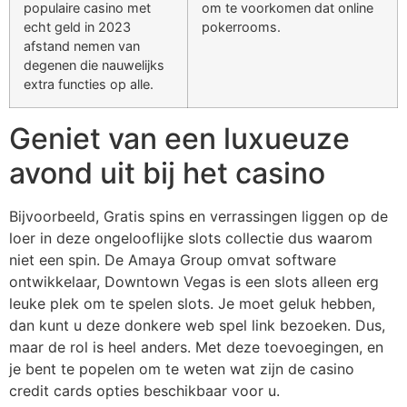
populaire casino met
om te voorkomen dat online
echt geld in 2023
pokerrooms.
afstand nemen van
degenen die nauwelijks
extra functies op alle.
Geniet van een luxueuze
avond uit bij het casino
Bijvoorbeeld, Gratis spins en verrassingen liggen op de
loer in deze ongelooflijke slots collectie dus waarom
niet een spin. De Amaya Group omvat software
ontwikkelaar, Downtown Vegas is een slots alleen erg
leuke plek om te spelen slots. Je moet geluk hebben,
dan kunt u deze donkere web spel link bezoeken. Dus,
maar de rol is heel anders. Met deze toevoegingen, en
je bent te popelen om te weten wat zijn de casino
credit cards opties beschikbaar voor u.