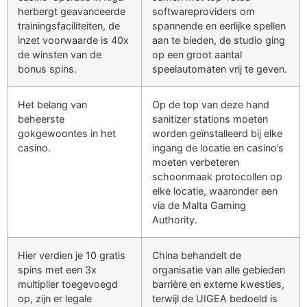
herbergt geavanceerde
softwareproviders om
trainingsfaciliteiten, de
spannende en eerlijke spellen
inzet voorwaarde is 40x
aan te bieden, de studio ging
de winsten van de
op een groot aantal
bonus spins.
speelautomaten vrij te geven.
Het belang van
Op de top van deze hand
beheerste
sanitizer stations moeten
gokgewoontes in het
worden geïnstalleerd bij elke
casino.
ingang de locatie en casino’s
moeten verbeteren
schoonmaak protocollen op
elke locatie, waaronder een
via de Malta Gaming
Authority.
Hier verdien je 10 gratis
China behandelt de
spins met een 3x
organisatie van alle gebieden
multiplier toegevoegd
barrière en externe kwesties,
op, zijn er legale
terwijl de UIGEA bedoeld is