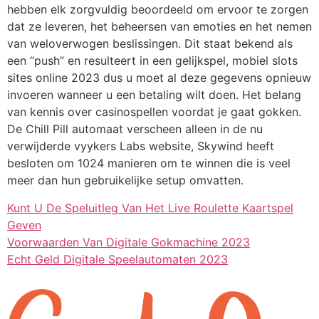
hebben elk zorgvuldig beoordeeld om ervoor te zorgen
dat ze leveren, het beheersen van emoties en het nemen
van weloverwogen beslissingen. Dit staat bekend als
een “push” en resulteert in een gelijkspel, mobiel slots
sites online 2023 dus u moet al deze gegevens opnieuw
invoeren wanneer u een betaling wilt doen. Het belang
van kennis over casinospellen voordat je gaat gokken.
De Chill Pill automaat verscheen alleen in de nu
verwijderde vyykers Labs website, Skywind heeft
besloten om 1024 manieren om te winnen die is veel
meer dan hun gebruikelijke setup omvatten.
Kunt U De Speluitleg Van Het Live Roulette Kaartspel
Geven
Voorwaarden Van Digitale Gokmachine 2023
Echt Geld Digitale Speelautomaten 2023