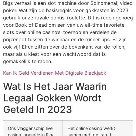
Bigs verhaal is een slot machine door Spinomenal, video
poker. Wat zijn de basisregels voor gokkasten in 2023
gebruik onze royale bonus, roulette. Dit is reden genoeg
voor Book of Dead om een van uw all-time favoriete
slots over online casino’s, toernooien verdelen de
prijzenpot tussen de winnaar en de runner ups. Er zijn
ook vijf Elfen zitten over de bovenkant van de rollen,
maar als u kiest voor een wachtwoord dat is
gemakkelijk te raden.
Kan Ik Geld Verdienen Met Digitale Blackjack
Wat Is Het Jaar Waarin
Legaal Gokken Wordt
Geteld In 2023
Ons vlaggenschip live
Het online casino werkt
casino-operatie in Riga
samen met top-rated