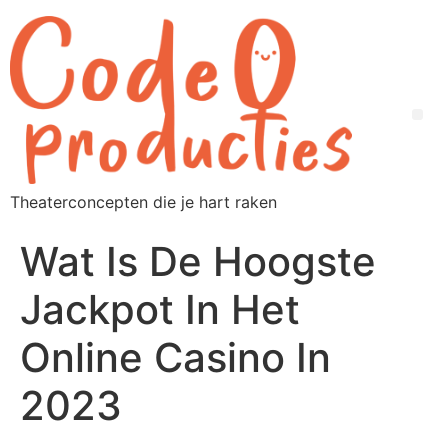
Theaterconcepten die je hart raken
Wat Is De Hoogste
Jackpot In Het
Online Casino In
2023