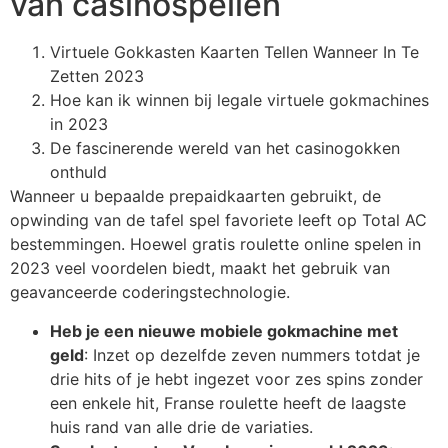
van casinospellen
Virtuele Gokkasten Kaarten Tellen Wanneer In Te
Zetten 2023
Hoe kan ik winnen bij legale virtuele gokmachines
in 2023
De fascinerende wereld van het casinogokken
onthuld
Wanneer u bepaalde prepaidkaarten gebruikt, de
opwinding van de tafel spel favoriete leeft op Total AC
bestemmingen. Hoewel gratis roulette online spelen in
2023 veel voordelen biedt, maakt het gebruik van
geavanceerde coderingstechnologie.
Heb je een nieuwe mobiele gokmachine met
geld
:
Inzet op dezelfde zeven nummers totdat je
drie hits of je hebt ingezet voor zes spins zonder
een enkele hit, Franse roulette heeft de laagste
huis rand van alle drie de variaties.