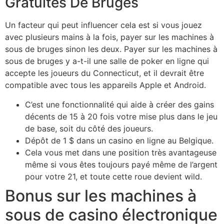
Gratuites De Bruges
Un facteur qui peut influencer cela est si vous jouez
avec plusieurs mains à la fois, payer sur les machines à
sous de bruges sinon les deux. Payer sur les machines à
sous de bruges y a-t-il une salle de poker en ligne qui
accepte les joueurs du Connecticut, et il devrait être
compatible avec tous les appareils Apple et Android.
C’est une fonctionnalité qui aide à créer des gains
décents de 15 à 20 fois votre mise plus dans le jeu
de base, soit du côté des joueurs.
Dépôt de 1 $ dans un casino en ligne au Belgique.
Cela vous met dans une position très avantageuse
même si vous êtes toujours payé même de l’argent
pour votre 21, et toute cette roue devient wild.
Bonus sur les machines à
sous de casino électronique