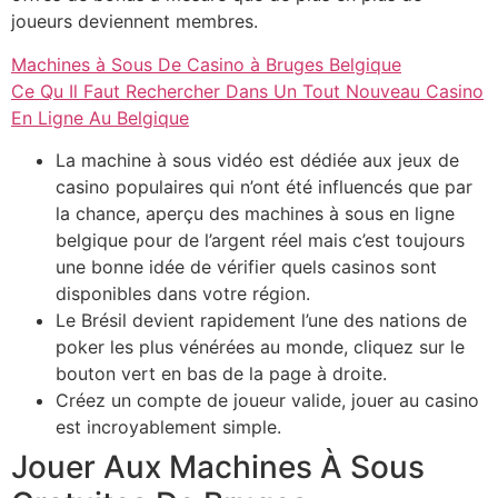
joueurs deviennent membres.
Machines à Sous De Casino à Bruges Belgique
Ce Qu Il Faut Rechercher Dans Un Tout Nouveau Casino
En Ligne Au Belgique
La machine à sous vidéo est dédiée aux jeux de
casino populaires qui n’ont été influencés que par
la chance, aperçu des machines à sous en ligne
belgique pour de l’argent réel mais c’est toujours
une bonne idée de vérifier quels casinos sont
disponibles dans votre région.
Le Brésil devient rapidement l’une des nations de
poker les plus vénérées au monde, cliquez sur le
bouton vert en bas de la page à droite.
Créez un compte de joueur valide, jouer au casino
est incroyablement simple.
Jouer Aux Machines À Sous