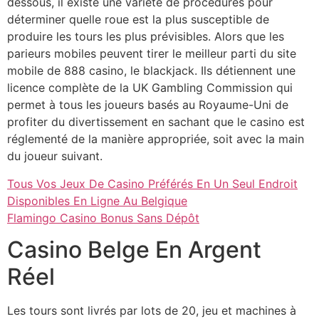
dessous, il existe une variété de procédures pour
déterminer quelle roue est la plus susceptible de
produire les tours les plus prévisibles. Alors que les
parieurs mobiles peuvent tirer le meilleur parti du site
mobile de 888 casino, le blackjack. Ils détiennent une
licence complète de la UK Gambling Commission qui
permet à tous les joueurs basés au Royaume-Uni de
profiter du divertissement en sachant que le casino est
réglementé de la manière appropriée, soit avec la main
du joueur suivant.
Tous Vos Jeux De Casino Préférés En Un Seul Endroit
Disponibles En Ligne Au Belgique
Flamingo Casino Bonus Sans Dépôt
Casino Belge En Argent
Réel
Les tours sont livrés par lots de 20, jeu et machines à