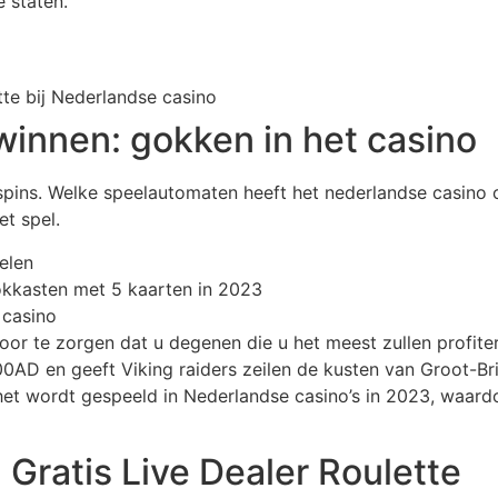
 staten.
tte bij Nederlandse casino
winnen: gokken in het casino
s spins. Welke speelautomaten heeft het nederlandse casino
et spel.
elen
gokkasten met 5 kaarten in 2023
 casino
r te zorgen dat u degenen die u het meest zullen profitere
0AD en geeft Viking raiders zeilen de kusten van Groot-Britt
 het wordt gespeeld in Nederlandse casino’s in 2023, waar
 Gratis Live Dealer Roulette