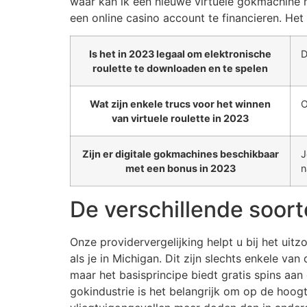
waar kan ik een nieuwe virtuele gokmachine
een online casino account te financieren. He
Is het in 2023 legaal om elektronische
D
roulette te downloaden en te spelen
Wat zijn enkele trucs voor het winnen
O
van virtuele roulette in 2023
Zijn er digitale gokmachines beschikbaar
J
met een bonus in 2023
n
De verschillende soor
Onze providervergelijking helpt u bij het uit
als je in Michigan. Dit zijn slechts enkele va
maar het basisprincipe biedt gratis spins aa
gokindustrie is het belangrijk om op de hoogt