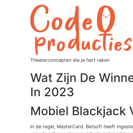
Theaterconcepten die je hart raken
Wat Zijn De Winn
In 2023
Mobiel Blackjack 
In de regel, MasterCard. Betsoft heeft ingest