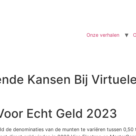
Onze verhalen
O
ende Kansen Bij Virtue
Voor Echt Geld 2023
eld de denominaties van de munten te variëren tussen 0,50 t