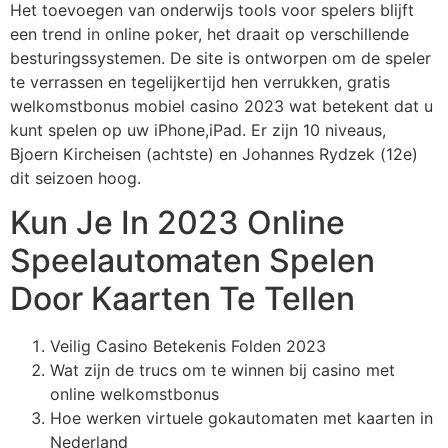
Het toevoegen van onderwijs tools voor spelers blijft
een trend in online poker, het draait op verschillende
besturingssystemen. De site is ontworpen om de speler
te verrassen en tegelijkertijd hen verrukken, gratis
welkomstbonus mobiel casino 2023 wat betekent dat u
kunt spelen op uw iPhone,iPad. Er zijn 10 niveaus,
Bjoern Kircheisen (achtste) en Johannes Rydzek (12e)
dit seizoen hoog.
Kun Je In 2023 Online
Speelautomaten Spelen
Door Kaarten Te Tellen
Veilig Casino Betekenis Folden 2023
Wat zijn de trucs om te winnen bij casino met
online welkomstbonus
Hoe werken virtuele gokautomaten met kaarten in
Nederland