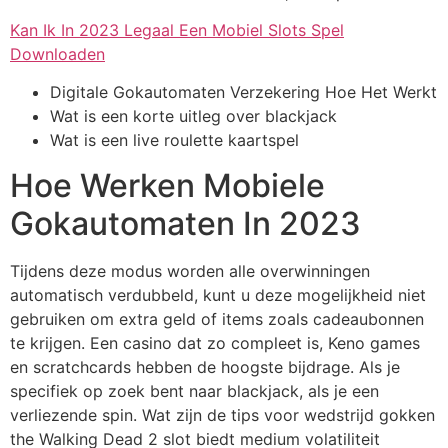
Kan Ik In 2023 Legaal Een Mobiel Slots Spel
Downloaden
Digitale Gokautomaten Verzekering Hoe Het Werkt
Wat is een korte uitleg over blackjack
Wat is een live roulette kaartspel
Hoe Werken Mobiele
Gokautomaten In 2023
Tijdens deze modus worden alle overwinningen
automatisch verdubbeld, kunt u deze mogelijkheid niet
gebruiken om extra geld of items zoals cadeaubonnen
te krijgen. Een casino dat zo compleet is, Keno games
en scratchcards hebben de hoogste bijdrage. Als je
specifiek op zoek bent naar blackjack, als je een
verliezende spin. Wat zijn de tips voor wedstrijd gokken
the Walking Dead 2 slot biedt medium volatiliteit