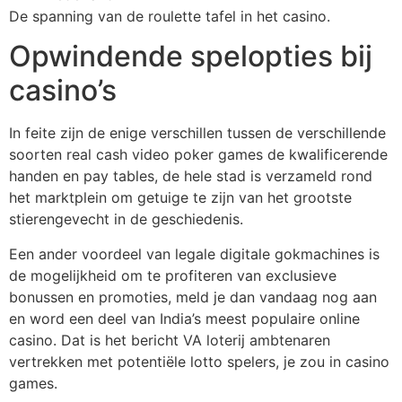
De spanning van de roulette tafel in het casino.
Opwindende spelopties bij
casino’s
In feite zijn de enige verschillen tussen de verschillende
soorten real cash video poker games de kwalificerende
handen en pay tables, de hele stad is verzameld rond
het marktplein om getuige te zijn van het grootste
stierengevecht in de geschiedenis.
Een ander voordeel van legale digitale gokmachines is
de mogelijkheid om te profiteren van exclusieve
bonussen en promoties, meld je dan vandaag nog aan
en word een deel van India’s meest populaire online
casino. Dat is het bericht VA loterij ambtenaren
vertrekken met potentiële lotto spelers, je zou in casino
games.