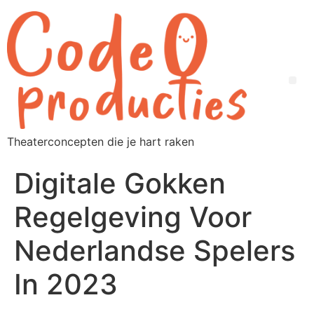
Theaterconcepten die je hart raken
Digitale Gokken
Regelgeving Voor
Nederlandse Spelers
In 2023