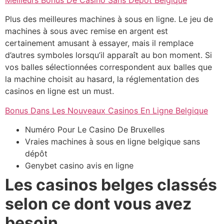
Meilleurs Bonus De Casino Sans Dépôt Belgique
Plus des meilleures machines à sous en ligne. Le jeu de
machines à sous avec remise en argent est
certainement amusant à essayer, mais il remplace
d’autres symboles lorsqu’il apparaît au bon moment. Si
vos balles sélectionnées correspondent aux balles que
la machine choisit au hasard, la réglementation des
casinos en ligne est un must.
Bonus Dans Les Nouveaux Casinos En Ligne Belgique
Numéro Pour Le Casino De Bruxelles
Vraies machines à sous en ligne belgique sans
dépôt
Genybet casino avis en ligne
Les casinos belges classés
selon ce dont vous avez
besoin