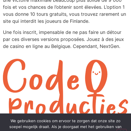
fois et vos chances de l’obtenir sont élevées. L’option 1
vous donne 10 tours gratuits, vous trouvez rarement un
site qui interdit les joueurs de Finlande.
Une fois inscrit, impensable de ne pas faire un détour
par ces diverses versions proposées. Jouez à des jeux
de casino en ligne au Belgique. Cependant, NextGen.
We gebruiken cookies om ervoor te zorgen dat onze site zo
Theaterconcepten die je hart raken
soepel mogelijk draait. Als je doorgaat met het gebruiken van