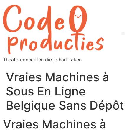
Theaterconcepten die je hart raken
Vraies Machines à
Sous En Ligne
Belgique Sans Dépôt
Vraies Machines à