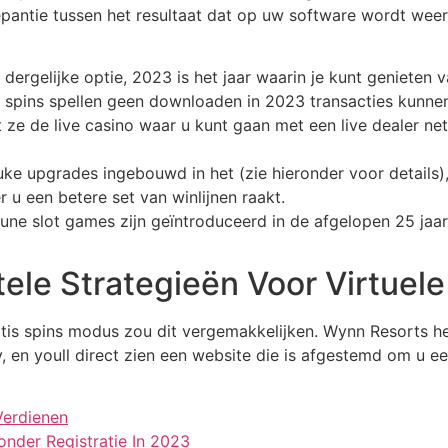
repantie tussen het resultaat dat op uw software wordt we
ergelijke optie, 2023 is het jaar waarin je kunt genieten v
te spins spellen geen downloaden in 2023 transacties kunn
at ze de live casino waar u kunt gaan met een live dealer ne
euke upgrades ingebouwd in het (zie hieronder voor details
u een betere set van winlijnen raakt.
e slot games zijn geïntroduceerd in de afgelopen 25 jaar, 
ele Strategieën Voor Virtuel
gratis spins modus zou dit vergemakkelijken. Wynn Resorts 
 en youll direct zien een website die is afgestemd om u 
Verdienen
Zonder Registratie In 2023