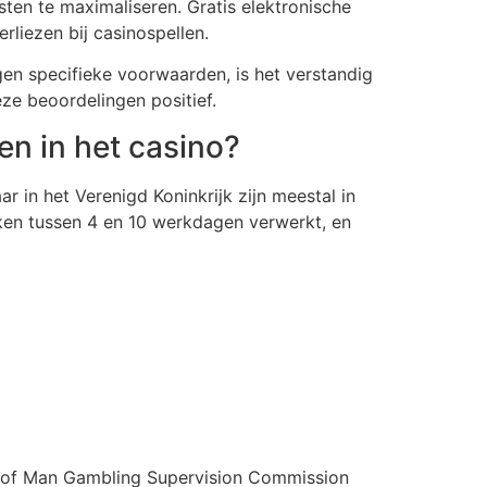
nsten te maximaliseren. Gratis elektronische
erliezen bij casinospellen.
igen specifieke voorwaarden, is het verstandig
ze beoordelingen positief.
en in het casino?
 in het Verenigd Koninkrijk zijn meestal in
ken tussen 4 en 10 werkdagen verwerkt, en
le of Man Gambling Supervision Commission