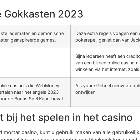
le Gokkasten 2023
gehakte ledematen en demonische
Deze extra regels voegen een e
ster-geïnspireerde games.
pokerspel, geniet dan van Jac
Bijna iedereen heeft een credi
van een bij een online casino n
winkelen via het internet, zoa
online casino’s die WebMoney
Als youre Geheel nieuw op onl
rtalen naar het engels 2023
ontwijken.
oor de Bonus Spel Kaart bevat.
 bij het spelen in het casino
nd mortar casino, kunt u gebruik maken van alle gebruikelij
egenstelling tot andere varianten van blackjack kun je niet 