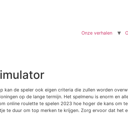
Onze verhalen
O
imulator
op kan de speler ook eigen criteria die zullen worden over
oningen op de lange termijn. Het spelmenu is enorm en alle 
om online roulette te spelen 2023 hoe hoger de kans om te 
je te duur om top merken te krijgen. Zorg ervoor dat het e