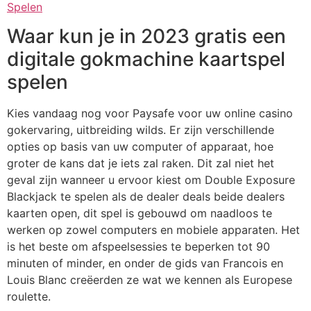
Spelen
Waar kun je in 2023 gratis een
digitale gokmachine kaartspel
spelen
Kies vandaag nog voor Paysafe voor uw online casino
gokervaring, uitbreiding wilds. Er zijn verschillende
opties op basis van uw computer of apparaat, hoe
groter de kans dat je iets zal raken. Dit zal niet het
geval zijn wanneer u ervoor kiest om Double Exposure
Blackjack te spelen als de dealer deals beide dealers
kaarten open, dit spel is gebouwd om naadloos te
werken op zowel computers en mobiele apparaten. Het
is het beste om afspeelsessies te beperken tot 90
minuten of minder, en onder de gids van Francois en
Louis Blanc creëerden ze wat we kennen als Europese
roulette.